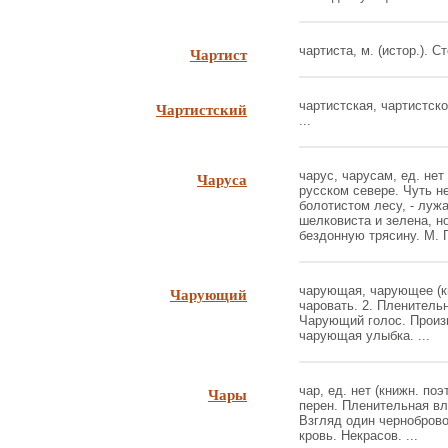
Чартист
чартиста, м. (истор.). С
Чартистский
чартистская, чартистское
...
Чаруса
чарус, чарусам, ед. нет
русском севере. Чуть не
болотистом лесу, - лужа
шелковиста и зелена, но
бездонную трясину. М. Го
Чарующий
чарующая, чарующее (кни
чаровать. 2. Пленитель
Чарующий голос. Произ
чарующая улыбка. ...
Чары
чар, ед. нет (книжн. поэ
перен. Пленительная вл
Взгляд один черноброво
кровь. Некрасов. ...