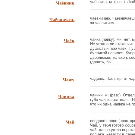
Чаёвник
чаёвника, м. (разг.). Лю
Чаёвничать
чаёвничаю, чаёвничаешь
за чаепитием. ...
Чаёк
чайка (чайку), мн. нет, м
Не угодно ли стаканчик
душистый пью чаек. Пуш
булочкой напился. Купр
дворянами, только к сес
(давать, бр ...
Чажу
чадишь. Наст. вр. от чад
Чаинка
чаинки, ж. (разг.). Отд
губе чаинка осталась. Н
что ни одна чаинка не по
Чай
вводное слово (простор
Чай, у тебя готово собр
чай, давно уж за ворота
поди-ка, невесту в дере