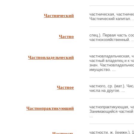
Частнический
частническая, частничес
Частнический капитал. .
Частно
спец.). Первая часть со
частнохозяйственный. ..
Частновладельческий
частновладельческая, ч
частный владелец и к ча
знач. Частновладельчес
имущество. ...
Частное
частного, ср. (мат.). Ч
числа на другое. ...
Частнопрактикующий
частнопрактикующая, ча
Занимающийся частной 
...
Частность
частности, ж. (книжн.). 