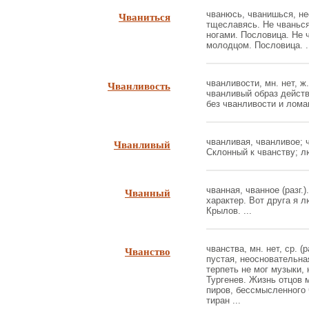
Чваниться
чванюсь, чванишься, нес
тщеславясь. Не чванься
ногами. Пословица. Не 
молодцом. Пословица. .
Чванливость
чванливости, мн. нет, ж.
чванливый образ действ
без чванливости и ломан
Чванливый
чванливая, чванливое; ч
Склонный к чванству; л
Чванный
чванная, чванное (разг.
характер. Вот друга я 
Крылов. ...
Чванство
чванства, мн. нет, ср. (
пустая, неосновательна
терпеть не мог музыки, 
Тургенев. Жизнь отцов 
пиров, бессмысленного 
тиран ...