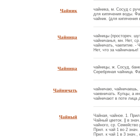
Чайник
чайника, м. Сосуд с руч
для кипячения воды. Ф
чайник. (для кипячения в
Чайница
чайницы (простореч. шу
чайничанья, мн. Нет, ср.
чайничать, чаепитие. - 
Нет, что за чайничанье! 
Чайница
чайницы, ж. Сосуд, бан
Серебряная чайница. Фа
Чайничать
чайничаю, чайничаешь, н
чаевничать. Купцы, а ин
чайничают в поте лица д
Чайный
Чайная, чайное. 1. Прил.
Чайный цветок. || в знач
чайного, ср. Семейство 
Прил. к чай 1 во 2 знач
Прил. к чай 1 в 3 знач.,