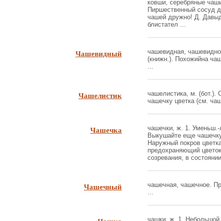
ковши, серебряные чаши
Пиршественный сосуд дл
чашей дружно! Д. Давы
блистател ...
Чашевидный
чашевидная, чашевидно
(книжн.). Похожийна чаш
...
Чашелистик
чашелистика, м. (бот.)
чашечку цветка (см. чаше
Чашечка
чашечки, ж. 1. Уменьш.-
Выкушайте еще чашечку! 
Наружный покров цветка
предохраняющий цветок 
созревания, в состоянии б
Чашечный
чашечная, чашечное. Пр
...
чашки, ж. 1. Небольшо