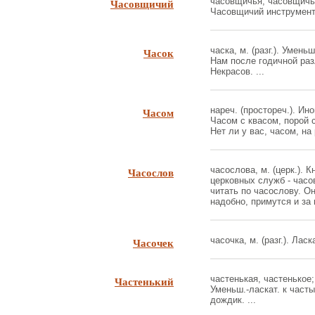
Часовщичий
часовщичья, часовщичье
Часовщичий инструмент.
Часок
часка, м. (разг.). Уменьш
Нам после годичной раз
Некрасов. ...
Часом
нареч. (простореч.). Иной
Часом с квасом, порой с
Нет ли у вас, часом, на
Часослов
часослова, м. (церк.). 
церковных служб - часов
читать по часослову. О
надобно, примутся и за 
Часочек
часочка, м. (разг.). Ласка
Частенький
частенькая, частенькое; 
Уменьш.-ласкат. к част
дождик. ...