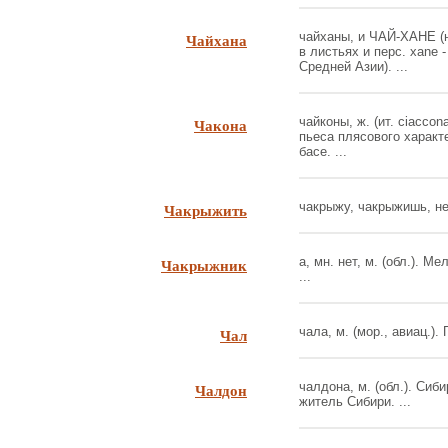
Чайхана
чайханы, и ЧАЙ-ХАНЕ (нэ
в листьях и перс. xane 
Средней Азии). ...
Чакона
чайконы, ж. (ит. ciacco
пьеса плясового характ
басе. ...
Чакрыжить
чакрыжу, чакрыжишь, несо
Чакрыжник
а, мн. нет, м. (обл.). 
...
Чал
чала, м. (мор., авиац.).
Чалдон
чалдона, м. (обл.). Сиб
житель Сибири. ...