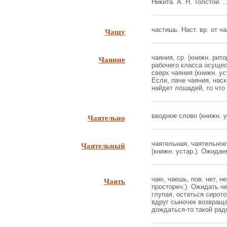
Никита. А. Н. Толстой. ..
Чащу
частишь. Наст. вр. от час
Чаяние
чаяния, ср. (книжн. рит
рабочего класса осущес
сверх чаяния (книжн. ус
Если, паче чаяния, нас
найдет лошадей, то что 
Чаятельно
вводное слово (книжн. у
Чаятельный
чаятельная, чаятельное
(книжн. устар.). Ожидае
Чаять
чаю, чаешь, пов. нет, не
простореч.). Ожидать че
глупая, остаться сирото
вдруг сыночек возвраща
дождаться-то такой радо