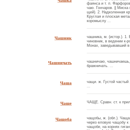
Чашка
фаянса и т. п. Фарфоро
чаю. Гончаров. || Миска 
щей). 2. Надколенная кр
Круглая и плоская мета
коромыслу ...
Чашник
чашника, м. (истор.). 1
чиновник, в ведении к-р
Монах, заведывавший в 
Чашничать
чашничаю, чашничаешь, н
бражничать. ...
Чаща
чащи. ж. Густой частый
...
Чаще
ЧАЩЕ. Сравн. ст. к прил.
Чащоба
чащобы, ж. (обл.). Чаща
через еловую чащобу к 
чащобе, на корнях гиган