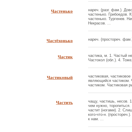
Частенько
нареч. (разг. фам.). До
частенько. Грибоедов. 
частенько. Тургенев. Н
Некрасов. ...
Частёхонько
нареч. (простореч. фам.)
Частик
частика, м. 1. Частый не
Частокол (обл.). 4. Тоже,
Частиковый
частиковая, частиковое (
являющийся частиком. 
частиком. Частиковая рыб
Частить
чащу, частишь, несов. 1
чем нужно, торопиться.
частит (ногами). 2. Сли
кого-что-н. (простореч.
к нам. ...