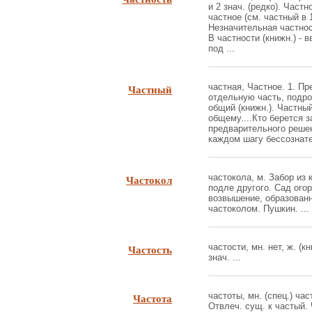
и 2 знач. (редко). Част
частное (см. частный в 
Незначительная частнос
В частности (книжн.) - 
под ...
Частный
частная, Частное. 1. П
отдельную часть, подроб
общий (книжн.). Частны
общему....Кто берется 
предварительного решен
каждом шагу бессознате
Частокол
частокола, м. Забор из
подле другого. Сад ого
возвышение, образованн
частоколом. Пушкин. ...
Частость
частости, мн. нет, ж. (к
знач. ...
Частота
частоты, мн. (спец.) част
Отвлеч. сущ. к частый.