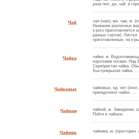
раза пил, да, чай, в гор
Чай
чая (чаю), мн. чаи, м. (о
Название различных вид
к-рого приготовляется на
разных сортов). Листья
приготовленные, на к-ры
Чайка
чайки, ж. Водоплавающа
короткими ногами. Над 
Серебристая чайка. Обы
Быстрокрылая чайка. ...
Чайковые
чайковых, ед. нет (зоол
принадлежат чайки. ...
Чайная
чайной, ж. Заведение, г
Пойти в чайную. ...
Чайник
чайника, м. (простореч. 