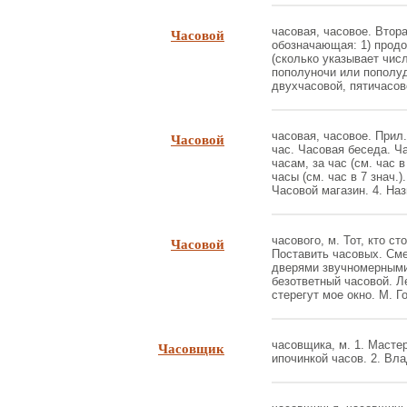
Часовой
часовая, часовое. Втора
обозначающая: 1) продо
(сколько указывает числ
пополуночи или пополудн
двухчасовой, пятичасовой
Часовой
часовая, часовое. Прил.
час. Часовая беседа. Ч
часам, за час (см. час в
часы (см. час в 7 знач.
Часовой магазин. 4. Наз
Часовой
часового, м. Тот, кто сто
Поставить часовых. Сме
дверями звучномерными
безответный часовой. Л
стерегут мое окно. М. Го
Часовщик
часовщика, м. 1. Масте
ипочинкой часов. 2. Влад