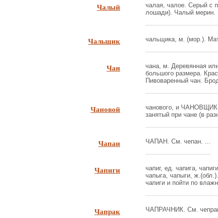
Чалый
чалая, чалое. Серый с 
лошади). Чалый мерин. .
Чальщик
чальщика, м. (мор.). Мат
Чан
чана, м. Деревянная ил
большого размера. Крас
Пивоваренный чан. Брод
Чановой
чанового, и ЧАНОВЩИК, 
занятый при чане (в раз
Чапан
ЧАПАН. См. чепан. ...
Чапиги
чапиг, ед. чапига, чапиг
чапыга, чапыги, ж.(обл.
чапиги и пойти по влажн
Чапрак
ЧАПРАЧНИК. См. чепрак,