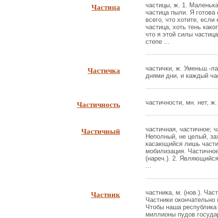
Частица
частицы, ж. 1. Маленьк
частица пыли. Я готова
всего, что хотите, если
частица, хоть тень како
что я этой силы частиц
степе ...
Частичка
частички, ж. Уменьш.-лас
днями дни, и каждый час
Частичность
частичности, мн. нет, ж.
Частичный
частичная, частичное; ч
Неполный, не целый, за
касающийся лишь части 
мобилизация. Частичное
(нареч.). 2. Являющийся 
...
Частник
частника, м. (нов.). Ча
Частники окончательно 
Чтобы наша республика 
миллионы пудов государ