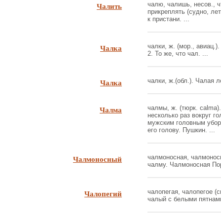
Чалить
чалю, чалишь, несов., чт
прикреплять (судно, ле
к пристани. ...
Чалка
чалки, ж. (мор., авиац.)
2. То же, что чал. ...
Чалка
чалки, ж.(обл.). Чалая 
Чалма
чалмы, ж. (тюрк. calma
несколько раз вокруг г
мужским головным убор
его голову. Пушкин. ...
Чалмоносный
чалмоносная, чалмоносн
чалму. Чалмоносная Порт
Чалопегий
чалопегая, чалопегое (с
чалый с белыми пятнами