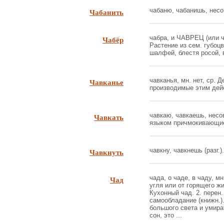
Чабанить
чабаню, чабанишь, несов.
Чабёр
чабра, и ЧАВРЕЦ (или чеб
Растение из сем. губоц
шалфей, блестя росой, в
Чавканье
чавканья, мн. нет, ср. Де
производимые этим дейс
Чавкать
чавкаю, чавкаешь, несо
языком причмокивающие 
Чавкнуть
чавкну, чавкнешь (разг.).
Чад
чада, о чаде, в чаду, мн
угля или от горящего ж
Кухонный чад. 2. перен.
самообладание (книжн.).
большого света и умира
сон, это ...