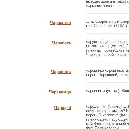
вмещающаяся в такой с
чарке им нальет. ...
Чарльстон
а, м. Современный амер
гор. Charleston в США.) .
Чаровать
чарую, чаруешь, несов. 
на кого-что-н. (устар.).
пленять, производить н
Чаровать своей красотой
Чаровник
чаровника-чаровника, м. 
перен. Чарующий, неотр
Чаровница
чаровницы (устар.). Женс
Чародей
чародея, м. (книжн.). 1
сечу грозну вызывал? К
перен. О человеке (или
пленяющем, чарующем (с
май-баловник, это май-
Фет. Поэт-чародей. ...