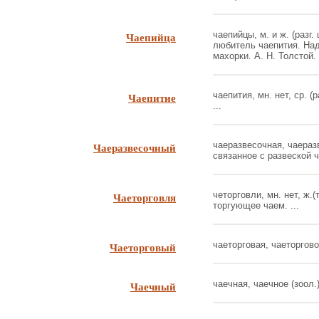
Чаепийца
чаепийцы, м. и ж. (разг.
любитель чаепития. Над
махорки. А. Н. Толстой. 
Чаепитие
чаепития, мн. нет, ср. (
...
Чаеразвесочный
чаеразвесочная, чаеразв
связанное с развеской ч
Чаеторговля
четорговли, мн. нет, ж.(
торгующее чаем. ...
Чаеторговый
чаеторговая, чаеторговое
Чаечный
чаечная, чаечное (зоол.).