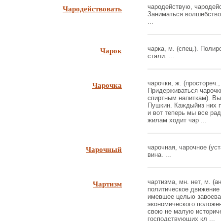
Чародействовать
чародействую, чародейст
Заниматься волшебство
...
Чарок
чарка, м. (спец.). Поли
стали. ...
Чарочка
чарочки, ж. (простореч.,
Придерживаться чарочки
спиртным напиткам). Вы
Пушкин. Каждыйиз них п
и вот теперь мы все ра
жилам ходит чар ...
Чарочный
чарочная, чарочное (уст
вина. ...
Чартизм
чартизма, мн. нет, м. (а
политическое движение р
имевшее целью завоева
экономического положен
свою не малую историч
господствующих кл ...