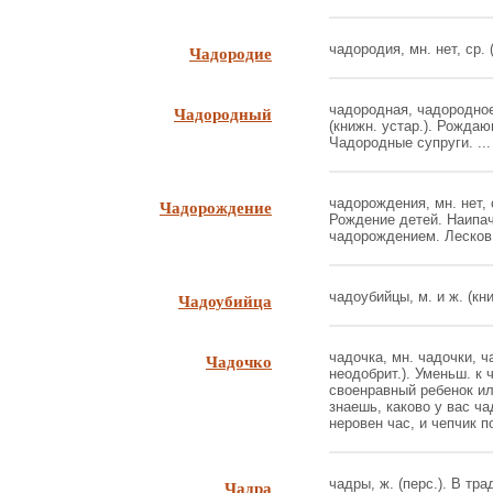
Чадородие
чадородия, мн. нет, ср. 
Чадородный
чадородная, чадородное
(книжн. устар.). Рожда
Чадородные супруги. ...
Чадорождение
чадорождения, мн. нет, с
Рождение детей. Наипа
чадорождением. Лесков. 
Чадоубийца
чадоубийцы, м. и ж. (кни
Чадочко
чадочка, мн. чадочки, ч
неодобрит.). Уменьш. к 
своенравный ребенок ил
знаешь, каково у вас ча
неровен час, и чепчик по
Чадра
чадры, ж. (перс.). В т