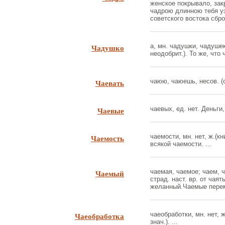
женское покрывало, за
чадрою длинною тебя у
советского востока сбро
Чадушко
а, мн. чадушки, чадушек
неодобрит.). То же, что ч
Чаевать
чаюю, чаюешь, несов. (об
Чаевые
чаевых, ед. нет. Деньги,
Чаемость
чаемости, мн. нет, ж.(к
всякой чаемости. ...
Чаемый
чаемая, чаемое; чаем, ч
страд. наст. вр. от чая
желанный.Чаемые перем
Чаеобработка
чаеобработки, мн. нет, ж
знач.). ...