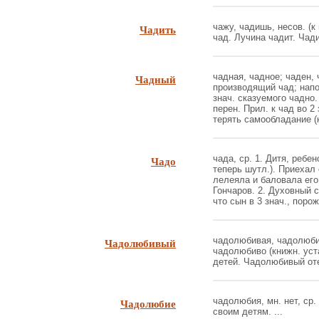
Чадить
чажу, чадишь, несов. (к
чад. Лучина чадит. Чади
Чадный
чадная, чадное; чаден, ч
производящий чад; напо
знач. сказуемого чадно.
перен. Прил. к чад во 
терять самообладание (к
Чадо
чада, ср. 1. Дитя, ребен
теперь шутл.). Приехал
лелеяла и баловала его
Гончаров. 2. Духовный с
что сын в 3 знач., порож
Чадолюбивый
чадолюбивая, чадолюби
чадолюбиво (книжн. уст
детей. Чадолюбивый отец
Чадолюбие
чадолюбия, мн. нет, ср.
своим детям. ...