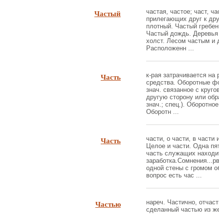
Частый
частая, частое; част, ча
прилегающих друг к друг
плотный. Частый гребен
Частый дождь. Деревья 
холст. Лесом частым и д
Расположенн ...
Часть
к-рая затрачивается на
средства. Оборотные фо
знач. связанное с круг
другую сторону или обра
знач.; спец.). Оборотное
Оборотн ...
Часть
части, о части, в части и
Целое и части. Одна пя
часть служащих находит
заработка.Сомнения...рв
одной стены с громом 
вопрос есть час ...
Частью
нареч. Частично, отчаст
сделанный частью из жел