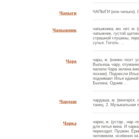
Чапыги
ЧАПЫГИ (или чепыги). См
Чапыжник
чапыжника, мн. нет, м. 
чапыжник, густой щетин
страшной глушины, пер
сучья. Гоголь. ...
Чара
чары, ж. (книжн.-поэт. ус
Выпьешь чару, отуманиш
налили.Чара зелена ви
поэзии). Поднесли Илье
поднимает Илья единой 
Былина. Одним ...
Чардаш
чардаша, м. (венгерск. 
танец. 2. Музыкальная п
Чарка
чарки, ж. (устар., нар.-
для питья вина. И чарка
переходит. Пушкин. Ер
человеком, особенно за 