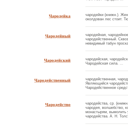
Чародейка
чародейки (книжн.). Же
околдован лес стоит. Тют
Чародейный
чародейная, чародейное 
чародейственный. Сквоз
невидимый табун проскак
Чародейский
чародейская, чародейско
Чародейская сила. ...
Чародейственный
чародейственная, чароде
Являющийся чародейст
Чародейственное средств
Чародейство
чародейства, ср. (книжн.
чародея, волшебство, ко
монастырям, вымолить у
чародейства. А. Н. Толст