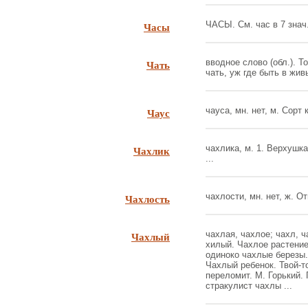
Часы
ЧАСЫ. См. час в 7 знач. 
Чать
вводное слово (обл.). То
чать, уж где быть в жив
Чаус
чауса, мн. нет, м. Сорт 
Чахлик
чахлика, м. 1. Верхушка 
...
Чахлость
чахлости, мн. нет, ж. От
Чахлый
чахлая, чахлое; чахл, ч
хилый. Чахлое растение
одиноко чахлые березы.
Чахлый ребенок. Твой-т
переломит. М. Горький. 
стракулист чахлы ...