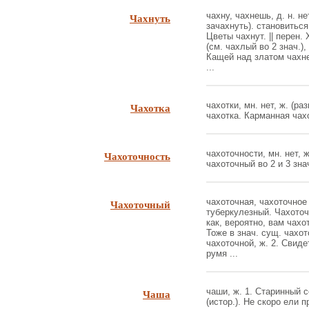
Чахнуть
чахну, чахнешь, д. н. не
зачахнуть). становиться
Цветы чахнут. || перен.
(см. чахлый во 2 знач.)
Кащей над златом чахне
...
Чахотка
чахотки, мн. нет, ж. (ра
чахотка. Карманная чахот
Чахоточность
чахоточности, мн. нет, ж
чахоточный во 2 и 3 знач
Чахоточный
чахоточная, чахоточное (
туберкулезный. Чахоточ
как, вероятно, вам чахо
Тоже в знач. сущ. чахот
чахоточной, ж. 2. Свид
румя ...
Чаша
чаши, ж. 1. Старинный 
(истор.). Не скоро ели 