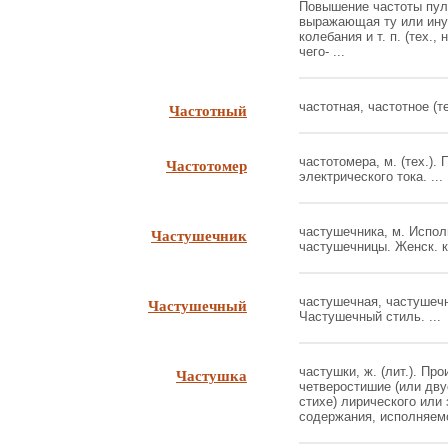
Повышение частоты пуль
выражающая ту или иную
колебания и т. п. (тех.,
чего- ...
Частотный
частотная, частотное (тех
Частотомер
частотомера, м. (тех.).
электрического тока. ...
Частушечник
частушечника, м. Исп
частушечницы. Женск. к 
Частушечный
частушечная, частушечно
Частушечный стиль. ...
Частушка
частушки, ж. (лит.). Пр
четверостишие (или дв
стихе) лирического или
содержания, исполняемо