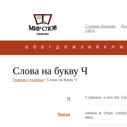
Словарь Ушакова
Дру
сайта
а
б
в
г
д
е
ж
з
и
й
к
л
м
Слова на букву Ч
Главная страница
/ Слова на букву Ч
Ч
Ч (произн. ч или чё). См. 
Чабан
чабана, м. (тюрк. coban)
овец. ...