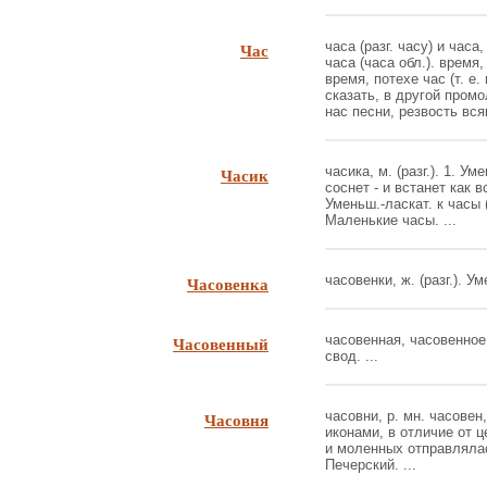
Час
часа (разг. часу) и часа,
часа (часа обл.). время
время, потехе час (т. е
сказать, в другой промо
нас песни, резвость всяк
Часик
часика, м. (разг.). 1. У
соснет - и встанет как 
Уменьш.-ласкат. к часы (
Маленькие часы. ...
Часовенка
часовенки, ж. (разг.). Ум
Часовенный
часовенная, часовенное 
свод. ...
Часовня
часовни, р. мн. часовен
иконами, в отличие от ц
и моленных отправляла
Печерский. ...