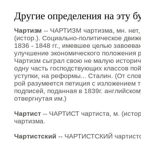
Другие определения на эту б
Чартизм
-- ЧАРТИЗМ чартизма, мн. нет, м
(истор.). Социально-политическое движ
1836 - 1848 гг., имевшее целью завоева
улучшение экономического положения р
Чартизм сыграл свою не малую историч
одну часть господствующих классов по
уступки, на реформы... Сталин. (От слова
рой разумеется петиция с изложением т
подписей, поданная в 1839г. английско
отвергнутая им.)
Чартист
-- ЧАРТИСТ чартиста, м. (истор
чартизма.
Чартистский
-- ЧАРТИСТСКИЙ чартистс