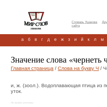
Словарь Ушакова
Дру
сайта
а
б
в
г
д
е
ж
з
и
й
к
л
м
Значение слова «чернеть 
Главная страница
/
Слова на букву Ч
/ Ч
и, ж. (зоол.). Водоплавающая птица из
уток.
На правах рекламы: