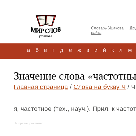
Словарь Ушакова
Дру
сайта
а
б
в
г
д
е
ж
з
и
й
к
л
м
Значение слова «частотны
Главная страница
/
Слова на букву Ч
/ Ч
я, частотное (тех., науч.). Прил. к частот
На правах рекламы: