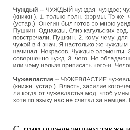
Чуждый
-- ЧУЖДЫЙ чуждая, чуждое; чу
(книжн.). 1. только полн. формы. То же, 
(устар.). Онегин был готов со мною уви
Пушкин. Однажды, близ кагульских вод,
повстречали. Пушкин. 2. кому-чему, для к
чужой в 4 знач. Я настолько же чуждым
начинал. Некрасов. Чуждые элементы. 
совершенно чужд. 3. чего. Не обладающи
или чему нельзя приписать чего-н. Чело
Чужевластие
-- ЧУЖЕВЛАСТИЕ чужевласт
(книжн. устар.). Власть, засилие кого-ч
ли когда от чужевластья мод, чтоб умн
хотя по языку нас не считал за немцев.
С этим определением также 