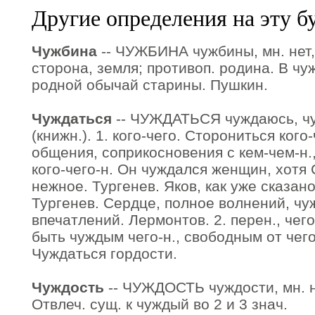
Другие определения на эту б
Чужбина
-- ЧУЖБИНА чужбины, мн. нет, 
сторона, земля; противоп. родина. В ч
родной обычай старины. Пушкин.
Чуждаться
-- ЧУЖДАТЬСЯ чуждаюсь, чу
(книжн.). 1. кого-чего. Сторониться кого-
общения, соприкосновения с кем-чем-н.
кого-чего-н. Он чуждался женщин, хотя
нежное. Тургенев. Яков, как уже сказан
Тургенев. Сердце, полное волнений, ч
впечатлений. Лермонтов. 2. перен., чего
быть чуждым чего-н., свободным от чего
Чуждаться гордости.
Чуждость
-- ЧУЖДОСТЬ чуждости, мн. не
Отвлеч. сущ. к чуждый во 2 и 3 знач.