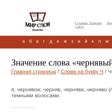
Словарь Ушакова
Дру
сайта
а
б
в
г
д
е
ж
з
и
й
к
л
м
Значение слова «чернявы
Главная страница
/
Слова на букву Ч
/ Ч
я, чернявое; черняв, чернява, черняво (
темными волосами.
На правах рекламы: