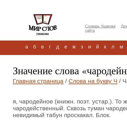
Словарь Ушакова
Дру
сайта
а
б
в
г
д
е
ж
з
и
й
к
л
м
Значение слова «чародей
Главная страница
/
Слова на букву Ч
/ 
я, чародейное (книжн. поэт. устар.). То ж
чародейственный. Сквозь туман чароде
невидимый табун проскакал. Блок.