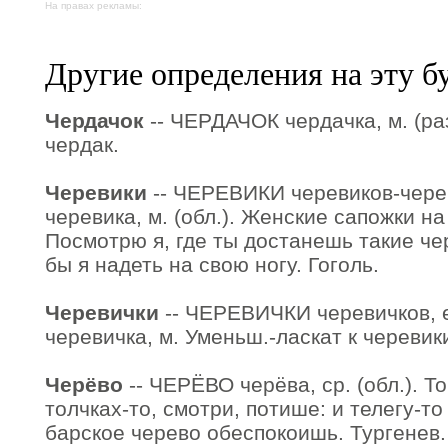
На правах рекламы:
Другие определения на эту б
Чердачок
-- ЧЕРДАЧОК чердачка, м. (раз
чердак.
Черевики
-- ЧЕРЕВИКИ черевиков-черев
черевика, м. (обл.). Женские сапожки на
Посмотрю я, где ты достанешь такие че
бы я надеть на свою ногу. Гоголь.
Черевички
-- ЧЕРЕВИЧКИ черевичков, е
черевичка, м. Уменьш.-ласкат к черевик
Черёво
-- ЧЕРЁВО черёва, ср. (обл.). То
толчках-то, смотри, потише: и телегу-то
барское черево обеспокоишь. Тургенев.