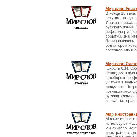
Мир слов Ушак
В конце 18 века
вступил на путь 
Ушаков, прослав
русского языка.
реформы русског
событий, значите
Ленин высказал 
редактором кото
составлению шес
Мир слов Ожег
Юность С.И. Оже
периодом в жизн
с выбором профе
учиться в военн
факультет Петро
познакомился с
русского языка"
языка", которая 
Мир иностранн
Многие из нас в
используют масс
мы считаем их с
иностранных сло