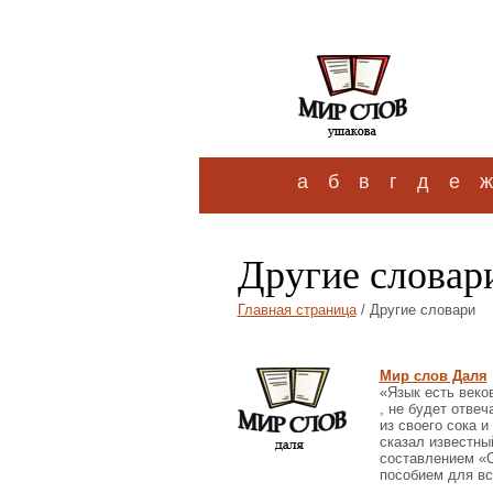
а
б
в
г
д
е
ж
Другие словар
Главная страница
/ Другие словари
Мир слов Даля
«Язык есть веко
, не будет отве
из своего сока и
сказал известны
составлением «С
пособием для вс