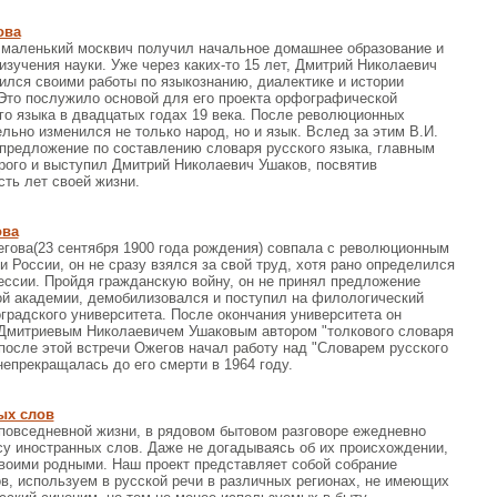
ова
, маленький москвич получил начальное домашнее образование и
изучения науки. Уже через каких-то 15 лет, Дмитрий Николаевич
ился своими работы по языкознанию, диалектике и истории
 Это послужило основой для его проекта орфографической
о языка в двадцатых годах 19 века. После революционных
льно изменился не только народ, но и язык. Вслед за этим В.И.
предложение по составлению словаря русского языка, главным
рого и выступил Дмитрий Николаевич Ушаков, посвятив
ть лет своей жизни.
ова
гова(23 сентября 1900 года рождения) совпала с революционным
и России, он не сразу взялся за свой труд, хотя рано определился
ссии. Пройдя гражданскую войну, он не принял предложение
ой академии, демобилизовался и поступил на филологический
градского университета. После окончания университета он
 Дмитриевым Николаевичем Ушаковым автором "толкового словаря
 после этой встречи Ожегов начал работу над "Словарем русского
непрекращалась до его смерти в 1964 году.
ых слов
 повседневной жизни, в рядовом бытовом разговоре ежедневно
у иностранных слов. Даже не догадываясь об их происхождении,
воими родными. Наш проект представляет собой собрание
в, используем в русской речи в различных регионах, не имеющих