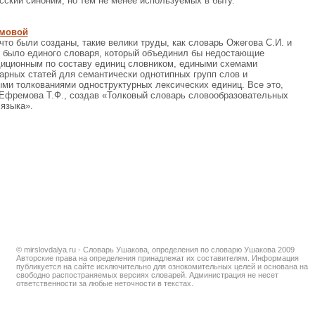
ский синоним, но тем не менее используемых в быту.
мовой
 что были созданы, такие велики труды, как словарь Ожегова С.И. и
е было единого словаря, который объединил бы недостающие
диционным по составу единиц словником, едиными схемами
арных статей для семантически однотипных групп слов и
и толкованиями одноструктурных лексических единиц. Все это,
Ефремова Т.Ф., создав «Толковый словарь словообразовательных
 языка».
© mirslovdalya.ru - Словарь Ушакова, определения по словарю Ушакова 2009
Авторские права на определения принадлежат их составителям. Информация
публикуется на сайте исключительно для ознокомительных целей и основана на
свободно распостраняемых версиях словарей. Администрация не несет
ответственности за любые неточности в текстах.