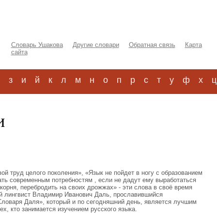
Словарь Ушакова
Другие словари
Обратная связь
Карта
сайта
з
и
й
к
л
м
н
о
п
р
с
т
у
ф
х
ц
и
вой труд целого поколения», «Язык не пойдет в ногу с образованием
чать современным потребностям , если не дадут ему выработаться
 корня, перебродить на своих дрожжах» - эти слова в своё время
й лингвист Владимир Иванович Даль, прославившийся
ловаря Даля», который и по сегодняшний день, является лучшим
ех, кто занимается изучением русского языка.