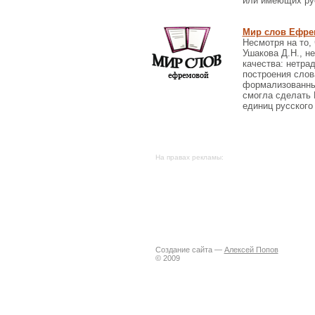
или имеющих рус
Мир слов Ефре
Несмотря на то,
Ушакова Д.Н., н
качества: нетра
построения слов
формализованным
смогла сделать 
единиц русского
На правах рекламы:
Создание сайта —
Алексей Попов
© 2009