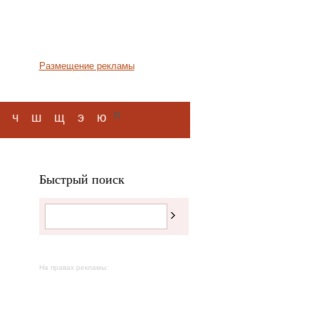
Размещение рекламы
я
ч
ш
щ
э
ю
Быстрый поиск
На правах рекламы: