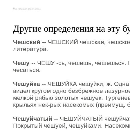
На правах рекламы:
Другие определения на эту б
Чешский
-- ЧЕШСКИЙ чешская, чешское.
литература.
Чешу
-- ЧЕШУ -сь, чешешь, чешешься. На
чесаться.
Чешуйка
-- ЧЕШУЙКА чешуйки, ж. Одна
видел кругом одно безбрежное лазурно
мелкой рябью золотых чешуек. Тургенев.
крыльях нек-рых насекомых (преимущ. ба
Чешуйчатый
-- ЧЕШУЙЧАТЫЙ чешуйчата
Покрытый чешуей, чешуйками. Насеком