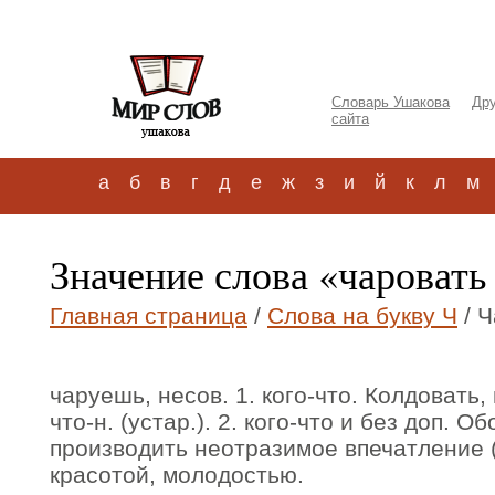
Словарь Ушакова
Дру
сайта
а
б
в
г
д
е
ж
з
и
й
к
л
м
Значение слова «чаровать
Главная страница
/
Слова на букву Ч
/ Ч
чаруешь, несов. 1. кого-что. Колдовать,
что-н. (устар.). 2. кого-что и без доп. 
производить неотразимое впечатление (
красотой, молодостью.