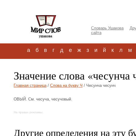
Словарь Ушакова
Дру
сайта
а
б
в
г
д
е
ж
з
и
й
к
л
м
Значение слова «чесунча 
Главная страница
/
Слова на букву Ч
/ Чесунча чесунч
ОВЫЙ. См. чесуча, чесучовый.
На правах рекламы:
Другие определения на эту б