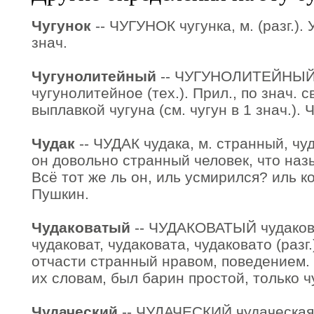
Чугунок
-- ЧУГУНОК чугунка, м. (разг.). 
знач.
Чугунолитейный
-- ЧУГУНОЛИТЕЙНЫЙ 
чугунолитейное (тех.). Прил., по знач. 
выплавкой чугуна (см. чугун в 1 знач.).
Чудак
-- ЧУДАК чудака, м. странный, чу
он довольно странный человек, что назы
Всё тот же ль он, иль усмирился? иль к
Пушкин.
Чудаковатый
-- ЧУДАКОВАТЫЙ чудакова
чудаковат, чудаковата, чудаковато (разг.
отчасти странный нравом, поведением.
их словам, был барин простой, только ч
Чудаческий
-- ЧУДАЧЕСКИЙ чудаческая,