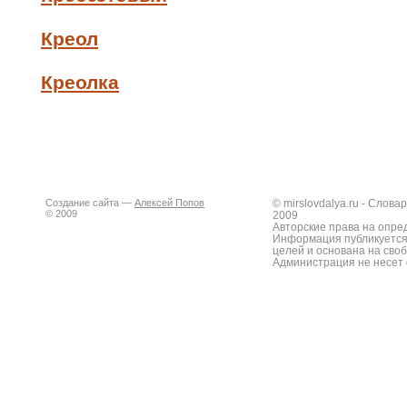
Креол
Креолка
Создание сайта —
Алексей Попов
© mirslovdalya.ru - Слов
© 2009
2009
Авторские права на опре
Информация публикуется
целей и основана на сво
Администрация не несет 