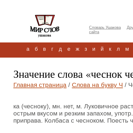
Словарь Ушакова
Дру
сайта
а
б
в
г
д
е
ж
з
и
й
к
л
м
Значение слова «чеснок ч
Главная страница
/
Слова на букву Ч
/ Ч
ка (чесноку), мн. нет, м. Луковичное р
острым вкусом и резким запахом, употр.
приправа. Колбаса с чесноком. Поесть ч