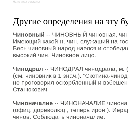
На правах рекламы:
Другие определения на эту б
Чиновный
-- ЧИНОВНЫЙ чиновная, чино
Имеющий какой-н. чин, служащий на го
Весь чиновный народ наелся и отобеда
высокий чин. Чиновное лицо.
Чинодрал
-- ЧИНОДРАЛ чинодрала, м. (р
(см. чиновник в 1 знач.). "Скотина-чинод
не проговорил оскорбленный и взбешен
Станюкович.
Чиноначалие
-- ЧИНОНАЧАЛИЕ чинонача
(офиц. дореволюц., теперь ирон.). Иер
чинов. Соблюдать чиноначалие.