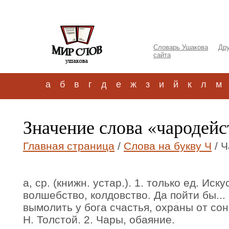
Словарь Ушакова
Дру
сайта
а
б
в
г
д
е
ж
з
и
й
к
л
м
Значение слова «чародейс
Главная страница
/
Слова на букву Ч
/ Ч
а, ср. (книжн. устар.). 1. только ед. Иск
волшебство, колдовство. Да пойти бы...
вымолить у бога счастья, охраны от сон
Н. Толстой. 2. Чары, обаяние.