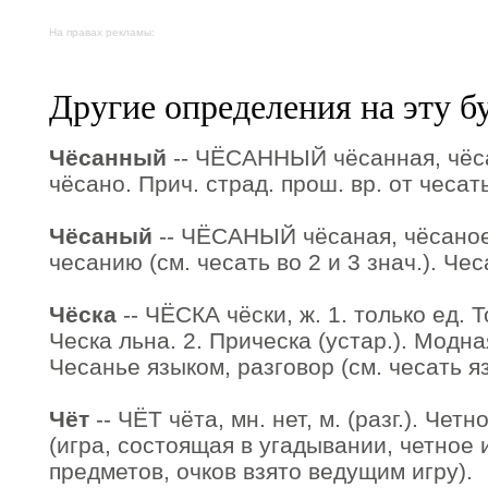
На правах рекламы:
Другие определения на эту б
Чёсанный
-- ЧЁСАННЫЙ чёсанная, чёса
чёсано. Прич. страд. прош. вр. от чесать 
Чёсаный
-- ЧЁСАНЫЙ чёсаная, чёсаное 
чесанию (см. чесать во 2 и 3 знач.). Че
Чёска
-- ЧЁСКА чёски, ж. 1. только ед. Т
Ческа льна. 2. Прическа (устар.). Модная
Чесанье языком, разговор (см. чесать яз
Чёт
-- ЧЁТ чёта, мн. нет, м. (разг.). Чет
(игра, состоящая в угадывании, четное 
предметов, очков взято ведущим игру).