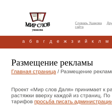
Словарь Ушакова
Дру
сайта
а
б
в
г
д
е
ж
з
и
й
к
л
м
Размещение рекламы
Главная страница
/ Размещение рекла
Проект «Мир слов Даля» принимает к 
растяжки вверху каждой из страниц. П
тарифов
просьба писать администрации