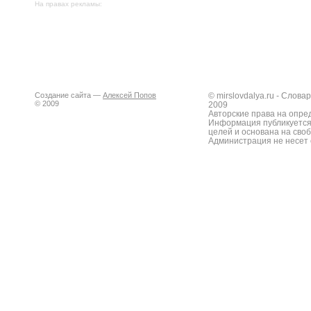
На правах рекламы:
Создание сайта —
Алексей Попов
© mirslovdalya.ru - Слов
© 2009
2009
Авторские права на опре
Информация публикуется
целей и основана на сво
Администрация не несет 