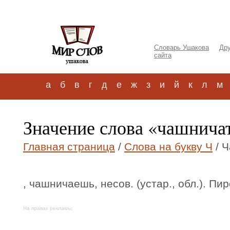
Словарь Ушакова
Дру
сайта
а
б
в
г
д
е
ж
з
и
й
к
л
м
Значение слова «чашнич
Главная страница
/
Слова на букву Ч
/ 
, чашничаешь, несов. (устар., обл.). Пи
На правах рекламы: