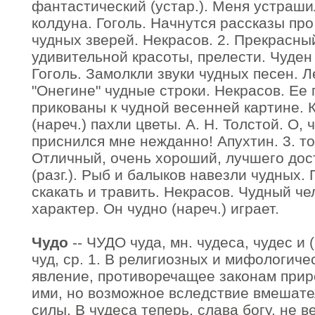
фантастический (устар.). Меня устраши
колдуна. Гоголь. Начнутся рассказы про 
чудных зверей. Некрасов. 2. Прекрасны
удивительной красоты, прелести. Чуден
Гоголь. Замолкли звуки чудных песен. Л
"Онегине" чудные строки. Некрасов. Ее
прикованы к чудной весенней картине. 
(нареч.) пахли цветы. А. Н. Толстой. О, 
приснился мне нежданно! Апухтин. 3. т
Отличный, очень хороший, лучшего дос
(разг.). Рыб и балыков навезли чудных. 
скакать и травить. Некрасов. Чудный че
характер. Он чудно (нареч.) играет.
Чудо
-- ЧУДО чуда, мн. чудеса, чудес и 
чуд, ср. 1. В религиозных и мифологиче
явление, противоречащее законам прир
ими, но возможное вследствие вмешате
силы. В чудеса теперь, слава богу, не в