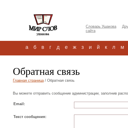
Словарь Ушакова
Дру
сайта
а
б
в
г
д
е
ж
з
и
й
к
л
м
Обратная связь
Главная страница
/ Обратная связь
Вы можете отправить сообщение администрации, заполнив расп
Email:
Текст сообщения: