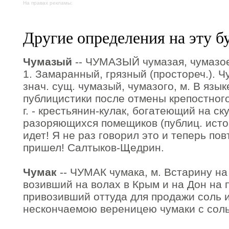
На правах рекламы:
Другие определения на эту б
Чумазый
-- ЧУМАЗЫЙ чумазая, чумазое;
1. Замаранный, грязный (простореч.). Ч
знач. сущ. чумазый, чумазого, м. В язы
публицистики после отмены крепостного
г. - крестьянин-кулак, богатеющий на ск
разоряющихся помещиков (публиц. истор
идет! Я не раз говорил это и теперь пов
пришел! Салтыков-Щедрин.
Чумак
-- ЧУМАК чумака, м. Встарину на 
возивший на волах в Крым и на Дон на 
привозивший оттуда для продажи соль и
нескончаемою вереницею чумаки с соль