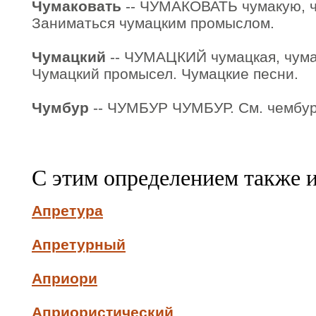
Чумаковать
-- ЧУМАКОВАТЬ чумакую, ч
Заниматься чумацким промыслом.
Чумацкий
-- ЧУМАЦКИЙ чумацкая, чумац
Чумацкий промысел. Чумацкие песни.
Чумбур
-- ЧУМБУР ЧУМБУР. См. чембур
С этим определением также 
Апретура
Апретурный
Априори
Априористический