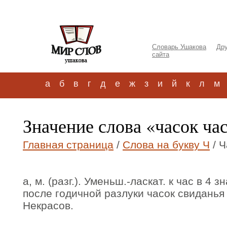
Словарь Ушакова
Дру
сайта
а
б
в
г
д
е
ж
з
и
й
к
л
м
Значение слова «часок ча
Главная страница
/
Слова на букву Ч
/ Ч
а, м. (разг.). Уменьш.-ласкат. к час в 4 
после годичной разлуки часок свиданья 
Некрасов.