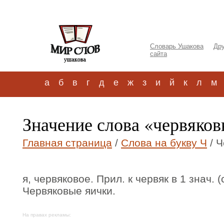
Словарь Ушакова
Дру
сайта
а
б
в
г
д
е
ж
з
и
й
к
л
м
Значение слова «червяков
Главная страница
/
Слова на букву Ч
/ Ч
я, червяковое. Прил. к червяк в 1 знач. (с
Червяковые яички.
На правах рекламы: