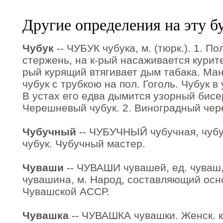
Другие определения на эту б
Чубук
-- ЧУБУК чубука, м. (тюрк.). 1. 
стержень, на к-рый насаживается курите
рый курящий втягивает дым табака. Ма
чубук с трубкою на пол. Гоголь. Чубук в
В устах его едва дымится узорный бисе
Черешневый чубук. 2. Виноградный черен
Чубучный
-- ЧУБУЧНЫЙ чубучная, чубуч
чубук. Чубучный мастер.
Чуваши
-- ЧУВАШИ чувашей, ед. чуваш,
чувашина, м. Народ, составляющий осн
Чувашской АССР.
Чувашка
-- ЧУВАШКА чувашки. Женск. к