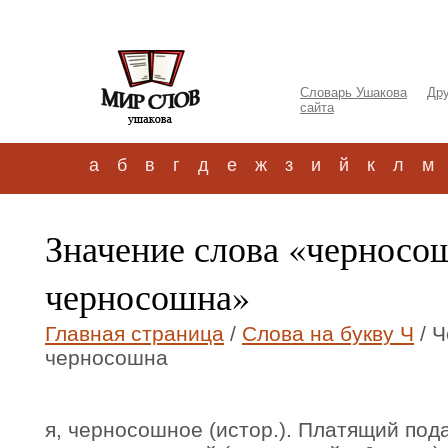
Словарь Ушакова
Дру
сайта
а
б
в
г
д
е
ж
з
и
й
к
л
м
Значение слова «чернос
черносошна»
Главная страница
/
Слова на букву Ч
/ 
черносошна
я, черносошное (истор.). Платящий пода