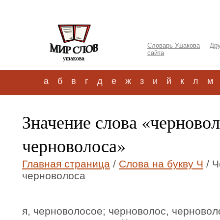
Словарь Ушакова
Дру
сайта
а
б
в
г
д
е
ж
з
и
й
к
л
м
Значение слова «черново
черноволоса»
Главная страница
/
Слова на букву Ч
/ 
черноволоса
я, черноволосое; черноволос, черновол