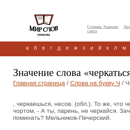
Словарь Ушакова
Дру
сайта
а
б
в
г
д
е
ж
з
и
й
к
л
м
Значение слова «черкатьс
Главная страница
/
Слова на букву Ч
/ Ч
, черкаешься, несов. (обл.). То же, что
чортом. - А ты, парень, не черкайся. З
поминать? Мельников-Печерский.