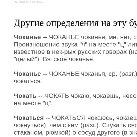
На правах рекламы:
Другие определения на эту б
Чоканье
-- ЧОКАНЬЕ чоканья, мн. нет, ср
Произношение звука "ч" на месте "ц" ли
известное в нек-рых русских говорах (н
"целый"). Вятское чоканье.
Чоканье
-- ЧОКАНЬЕ чоканья, ср. (разг.)
чокаться.
Чокать
-- ЧОКАТЬ чокаю, чокаешь, несов
на месте "ц".
Чокаться
-- ЧОКАТЬСЯ чокаюсь, чокаешь
чокнуться), чем с кем (разг.). Стукать с
стаканом, рюмкой) о сосуд другого (в зн