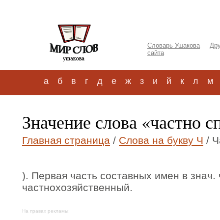
Словарь Ушакова
Дру
сайта
а
б
в
г
д
е
ж
з
и
й
к
л
м
Значение слова «частно с
Главная страница
/
Слова на букву Ч
/ Ч
). Первая часть составных имен в знач. 
частнохозяйственный.
На правах рекламы: