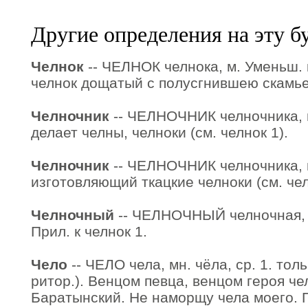
Другие определения на эту б
Челнок
-- ЧЕЛНОК челнока, м. Уменьш. 
челнок дощатый с полусгнившею скамье
Челночник
-- ЧЕЛНОЧНИК челночника, м.
делает челны, челноки (см. челнок 1).
Челночник
-- ЧЕЛНОЧНИК челночника, 
изготовляющий ткацкие челноки (см. чел
Челночный
-- ЧЕЛНОЧНЫЙ челночная, ч
Прил. к челнок 1.
Чело
-- ЧЕЛО чела, мн. чёла, ср. 1. толь
ритор.). Венцом певца, венцом героя че
Баратынский. Не наморщу чела моего. 