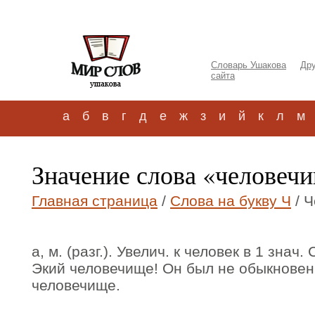
Словарь Ушакова
Дру
сайта
а
б
в
г
д
е
ж
з
и
й
к
л
м
Значение слова «человеч
Главная страница
/
Слова на букву Ч
/ 
а, м. (разг.). Увелич. к человек в 1 зна
Экий человечище! Он был не обыкновен
человечище.