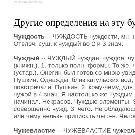
На правах рекламы:
Другие определения на эту б
Чуждость
-- ЧУЖДОСТЬ чуждости, мн. не
Отвлеч. сущ. к чуждый во 2 и 3 знач.
Чуждый
-- ЧУЖДЫЙ чуждая, чуждое; чу
(книжн.). 1. только полн. формы. То же, 
(устар.). Онегин был готов со мною уви
Пушкин. Однажды, близ кагульских вод,
повстречали. Пушкин. 2. кому-чему, для к
чужой в 4 знач. Я настолько же чуждым
начинал. Некрасов. Чуждые элементы. 
совершенно чужд. 3. чего. Не обладающи
или чему нельзя приписать чего-н. Чело
Чужевластие
-- ЧУЖЕВЛАСТИЕ чужевласт