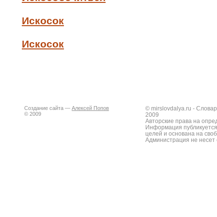
Искосок
Искосок
Создание сайта —
Алексей Попов
© mirslovdalya.ru - Слов
© 2009
2009
Авторские права на опре
Информация публикуется
целей и основана на сво
Администрация не несет 