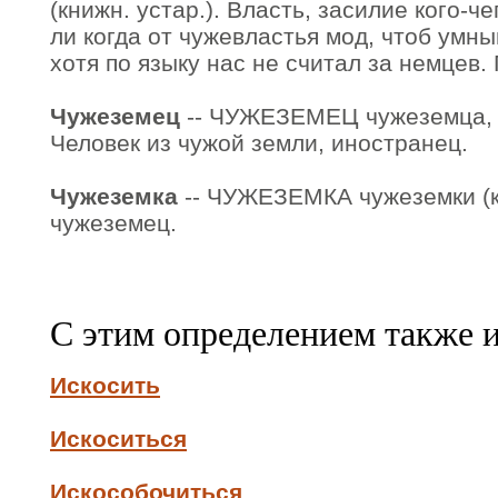
(книжн. устар.). Власть, засилие кого-ч
ли когда от чужевластья мод, чтоб умн
хотя по языку нас не считал за немцев.
Чужеземец
-- ЧУЖЕЗЕМЕЦ чужеземца, м.
Человек из чужой земли, иностранец.
Чужеземка
-- ЧУЖЕЗЕМКА чужеземки (кн
чужеземец.
С этим определением также 
Искосить
Искоситься
Искособочиться