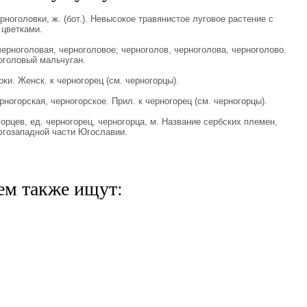
головки, ж. (бот.). Невысокое травянистое луговое растение с
цветками.
ноголовая, черноголовое; черноголов, черноголова, черноголово.
оголовый мальчуган.
и. Женск. к черногорец (см. черногорцы).
горская, черногорское. Прил. к черногорец (см. черногорцы).
цев, ед. черногорец, черногорца, м. Название сербских племен,
югозападной части Югославии.
ем также ищут: