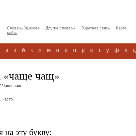
Словарь Ушакова
Другие словари
Обратная связь
Карта
сайта
з
и
й
к
л
м
н
о
п
р
с
т
у
ф
х
ц
а «чаще чащ»
/ Чаще чащ
. часто.
 на эту букву: