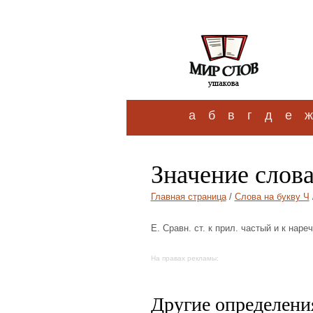
а
б
в
г
д
е
ж
Значение слов
Главная страница
/
Слова на букву Ч
Е. Сравн. ст. к прил. частый и к нареч
На правах рекламы:
Другие определения