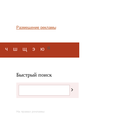
Размещение рекламы
я
ч
ш
щ
э
ю
Быстрый поиск
На правах рекламы: