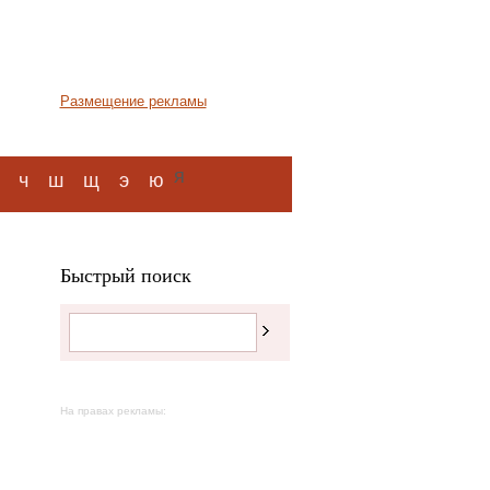
Размещение рекламы
я
ч
ш
щ
э
ю
Быстрый поиск
На правах рекламы: