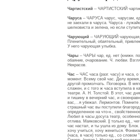
Чартистский
-- ЧАРТИСТСКИЙ чартистс
Чаруса
-- ЧАРУСА чарус, чарусам, ед.
не заехали в чаруса. Чаруса - лужайк
шелковиста и зелена, но если ступить
Чарующий
-- ЧАРУЮЩИЙ чарующая, чар
Пленительный, обаятельный, привле
У него чарующая улыбка.
Чары
-- ЧАРЫ чар, ед. нет (книжн. по
обаяние, очарование. Ч. любви. Взгл
Некрасов.
Час
-- ЧАС часа (разг. часу) и часа, о 
момент. Всему свой час. Делу время, 
другой промолчать. Поговорка. В мягк
слажен, и с того ж часа вступила в 
театре. А. Н. Толстой. В этот, час дн
и тишину в вечерний час, и своенрав
вас,...я убежал. Лермонтов. Помните 
страшный час вы поступили благородно
определенное на что-н., свойственно
Любил в часы досуга театр, особенно
отлива. Маяковский. || только ед., че
час настал, и ты ушла из дому. Блок
хочу учиться, хочу жениться. Фонвиз
(часа, в часе) только ед., со словом "
Смерть (ритор.). Настал мой последн