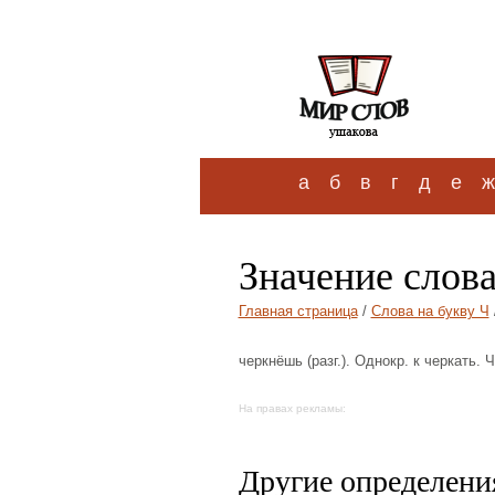
а
б
в
г
д
е
ж
Значение слов
Главная страница
/
Слова на букву Ч
черкнёшь (разг.). Однокр. к черкать.
На правах рекламы:
Другие определения