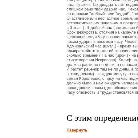
час. Пушкин. Так двадцать лет подви
слишком рано твой ударил час. Некрас
со словами "добрый" или "худой", "не
Счастливое или несчастное время, мо
астрономическим поверьям о предопр
в 3 знач.). В добрый час (пожелание 
Срок дежурства, стояния на карауле (
Церковная служба у православных хри
часам ударят в восьмом часу. Чехов.
Адмиральский час (шутл.) - время вып
адмиралтейств-коллегий оканчивались 
сколько времени? На час (ирон.) - на
стихотворения Некрасова). Калиф на ч
должна расти не по дням, а по часам
И растет ребенок там не по дням, а п
н. ожидаемом) - каждую минуту, в са
семья Королевых, с часу на час под
должно было и нам ожидать нападения
проходящим часом (для обозначения п
часу опасность и труды становятся о
С этим определени
Навернуть