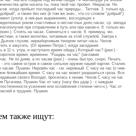
жничества цепи носила ты, пока твой час пробил. Некрасов. Но
ов. когда пробьет последний час природы... Тютчев. 3. только ед.,
добрый", а также без них (в том же знач., что со словом "добрый").
мент (употр. в нек-рых выражениях, восходящих к
еделенных роком счастливых и несчастных днях,часах; ср. звезда
благополучия при отправлении в путь или при каком-н. 8. только мн.
воен.). Стоять на часах. Смениться с часов. 9. преимущ. мн.
стиан, а также молитвы, читаемые за этой службой. Завтра к
 Дьячок глухим, неразборчивым тенором читал часы. Чехов.
ить и закусить. (От времен Петра I, когда заседания
в 11 ч. утра, и наступало время обеда.) Который час? (разг.) -
 короткое время, временно. "Рыцарь на час" (заглавие
ас. Не по дням, а по часам (разг.) - очень быстро, скоро. Печать
, - это самое острое и самое сильное оружие нашей партии. Сталин.
о часам. Пушкин. Неровён час - см. неровный. С часу на час (о чем-
мое ближайшее время. С часу на час может разразиться гроза. Вся
жидавшая своего Володю, бросилась к окнам. Чехов.С часу на час
 Пугачева. Пушкин.Час от часу (часу без удар.) - с каждым
остепенности усиления или ослабления степени чего-н.). Час от
пасней и труднее. Пушкин.
ем также ищут: