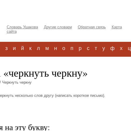
Словарь Ушакова
Другие словари
Обратная связь
Карта
сайта
з
и
й
к
л
м
н
о
п
р
с
т
у
ф
х
ц
а «черкнуть черкну»
/ Черкнуть черкну
 Черкнуть несколько слов другу (написать короткое письмо).
 на эту букву: