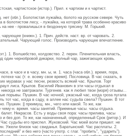
кая, чартистское (истор.). Прил. к чартизм и к чартист.
 нет (обл.). Болотистая лужайка, болото на русском севере. Чуть
а в болотистом лесу, - лужайка, на которой трава особенно красиво
 на нее - провалишься в бездонную трясину. М. Горький.
ующее (книжн.). 1. Прич. действ. наст. вр. от чаровать. 2.
кательный. Чарующий голос. Производить чарующее впечатление.
эт.). 1. Волшебство, колдовство. 2. перен. Пленительная власть,
яд один чернобровой дикарки, полный чар, зажигающих кровь.
часе, в часе и в часу, мн. ы, м. 1. часа (часа обл.). время, пора,
потехе час (т. е. всему свое время). Пословица. В час сказать, в
их муравах у нас песни, резвость всякий час. Крылов. Торг
караул лиса. Крылов. Василий Иванович в эти часы отдыхал в
я никогда не завтракали. Тургенев. как я любил твои (моря) отзывы...
ные порывы. Пушкин. В час ночной, ужасный час, когда гроза пугала
ль тот час, когда в саду, в аллее нас судьба свела? Пушкин. В тот
. Пушкин. || преимущ. мн., чего или какой. То же, как
е чему-н. время. часы занятий. Приемные часы. часы отдыха.
 балет. Некрасов. Есть у воды своя пора: часы прилива, часы
го и без доп. То же, как назначенный, определенный Срок (ритор.). И
. Час судьбы его приспел. Жуковский. Час моей воли пришел: не
ин. Ужели близок час свиданья. Баратынский. Час расплаты. 2.
последний" и без него (часто употр. с глаг. "пробить", "ударить").
ий час. Мы все сойдем под вечны своды - и чей-нибудь уж близок