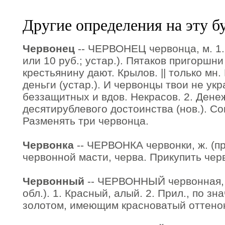
Другие определения на эту б
Червонец
-- ЧЕРВОНЕЦ червонца, м. 1.
или 10 руб.; устар.). Пятаков пригоршн
крестьянину дают. Крылов. || только мн
деньги (устар.). И червонцы твои не ук
беззащитных и вдов. Некрасов. 2. Дене
десятирублевого достоинства (нов.). Со
Разменять три червонца.
Червонка
-- ЧЕРВОНКА червонки, ж. (пр
червонной масти, черва. Прикупить черв
Червонный
-- ЧЕРВОННЫЙ червонная, 
обл.). 1. Красный, алый. 2. Прил., по зн
золотом, имеющим красноватый оттенок