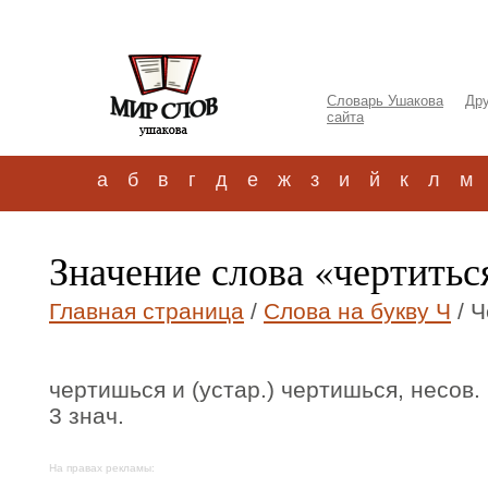
Словарь Ушакова
Дру
сайта
а
б
в
г
д
е
ж
з
и
й
к
л
м
Значение слова «чертитьс
Главная страница
/
Слова на букву Ч
/ Ч
чертишься и (устар.) чертишься, несов. 
3 знач.
На правах рекламы: