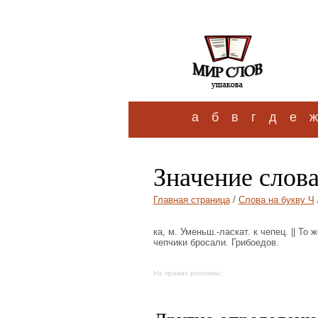
а
б
в
г
д
е
ж
Значение слов
Главная страница
/
Слова на букву Ч
ка, м. Уменьш.-ласкат. к чепец. || Т
чепчики бросали. Грибоедов.
На правах рекламы: