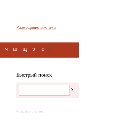
Размещение рекламы
я
ч
ш
щ
э
ю
Быстрый поиск
На правах рекламы: