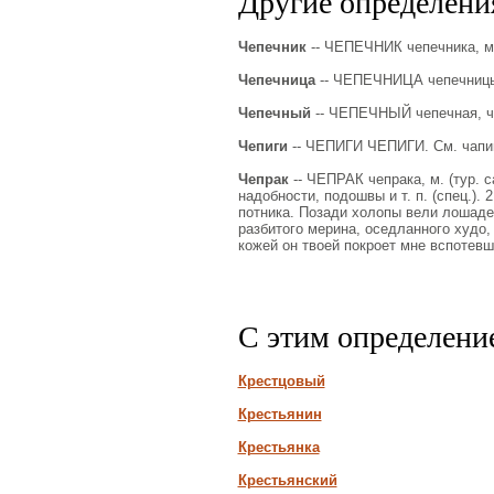
Другие определения
Чепечник
-- ЧЕПЕЧНИК чепечника, м. 
Чепечница
-- ЧЕПЕЧНИЦА чепечницы,
Чепечный
-- ЧЕПЕЧНЫЙ чепечная, чеп
Чепиги
-- ЧЕПИГИ ЧЕПИГИ. См. чапи
Чепрак
-- ЧЕПРАК чепрака, м. (тур. 
надобности, подошвы и т. п. (спец.).
потника. Позади холопы вели лошадей
разбитого мерина, оседланного худо, 
кожей он твоей покроет мне вспотевши
С этим определени
Крестцовый
Крестьянин
Крестьянка
Крестьянский