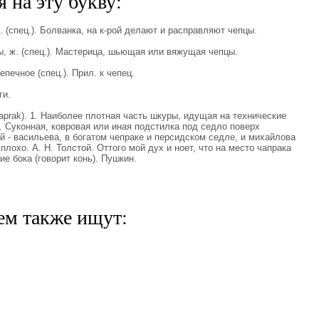
 на эту букву:
(спец.). Болванка, на к-рой делают и расправляют чепцы.
 ж. (спец.). Мастерица, шьющая или вяжущая чепцы.
ечное (спец.). Прил. к чепец.
ги.
caprak). 1. Наиболее плотная часть шкуры, идущая на технические
 2. Суконная, ковровая или иная подстилка под седло поверх
 - васильева, в богатом чепраке и персидском седле, и михайлова
плохо. А. Н. Толстой. Оттого мой дух и ноет, что на место чапрака
е бока (говорит конь). Пушкин.
ем также ищут: