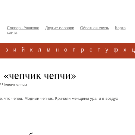
Словарь Ушакова
Другие словари
Обратная связь
Карта
сайта
з
и
й
к
л
м
н
о
п
р
с
т
у
ф
х
ц
а «чепчик чепчи»
/ Чепчик чепчи
о же, что чепец. Модный чепчик. Кричали женщины ура! и в воздух