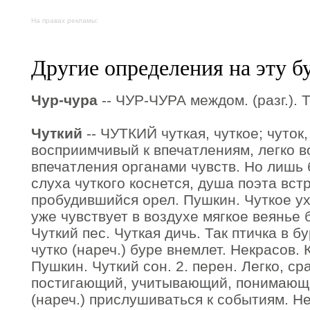
На правах рекламы:
Другие определения на эту б
Чур-чура
-- ЧУР-ЧУРА междом. (разг.). Т
Чуткий
-- ЧУТКИЙ чуткая, чуткое; чуток, 
восприимчивый к впечатлениям, легко
впечатления органами чувств. Но лишь
слуха чуткого коснется, душа поэта встр
пробудившийся орел. Пушкин. Чуткое ух
уже чувствует в воздухе мягкое веянье 
Чуткий пес. Чуткая дичь. Так птичка в б
чутко (нареч.) буре внемлет. Некрасов. 
Пушкин. Чуткий сон. 2. перен. Легко, с
постигающий, учитывающий, понимающ
(нареч.) прислушиваться к событиям. Н