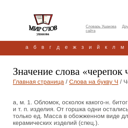
Словарь Ушакова
Дру
сайта
а
б
в
г
д
е
ж
з
и
й
к
л
м
Значение слова «черепок 
Главная страница
/
Слова на букву Ч
/ Ч
а, м. 1. Обломок, осколок какого-н. бит
и т. п. изделия. От горшка одни осталис
только ед. Масса в обожженном виде дл
керамических изделий (спец.).