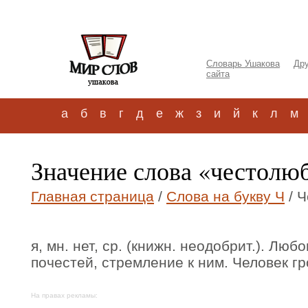
Словарь Ушакова
Дру
сайта
а
б
в
г
д
е
ж
з
и
й
к
л
м
Значение слова «честолю
Главная страница
/
Слова на букву Ч
/ 
я, мн. нет, ср. (книжн. неодобрит.). Люб
почестей, стремление к ним. Человек г
На правах рекламы: