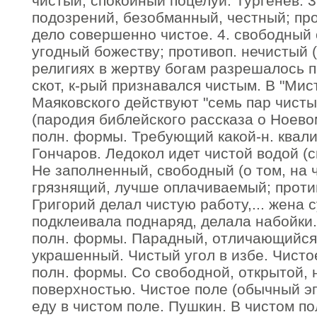
чистый, спокойный поцелуй. Тургенев. 3
подозрений, безобманный, честный; прот
дело совершенно чистое. 4. свободный 
угодный божеству; противоп. нечистый (
религиях в жертву богам разрешалось п
скот, к-рый признавался чистым. В "Ми
Маяковского действуют "семь пар чисты
(пародия библейского рассказа о Ноевом
полн. формы. Требующий какой-н. квал
Гончаров. Ледокол идет чистой водой (св
Не заполненный, свободный (о том, на 
грязнящий, лучше оплачиваемый; против
Григорий делал чистую работу,... жена 
подклеивала поднаряд, делала набойки. 
полн. формы. Парадный, отличающийся
украшенный. Чистый угол в избе. Чистое
полн. формы. Со свободной, открытой, 
поверхностью. Чистое поле (обычный эпи
еду в чистом поле. Пушкин. В чистом по