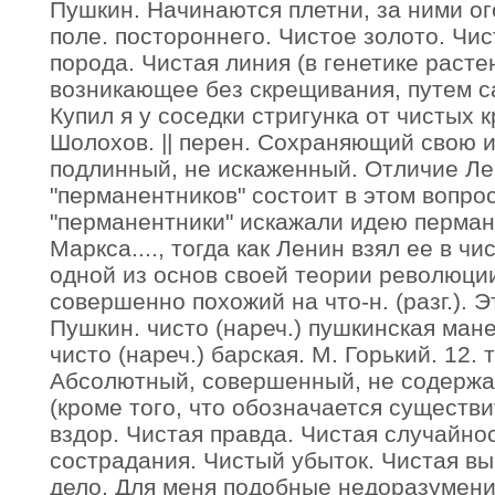
Пушкин. Начинаются плетни, за ними ог
поле. постороннего. Чистое золото. Чис
порода. Чистая линия (в генетике расте
возникающее без скрещивания, путем с
Купил я у соседки стригунка от чистых 
Шолохов. || перен. Сохраняющий свою 
подлинный, не искаженный. Отличие Ле
"перманентников" состоит в этом вопрос
"перманентники" искажали идею перма
Маркса...., тогда как Ленин взял ее в ч
одной из основ своей теории революции
совершенно похожий на что-н. (разг.). Э
Пушкин. чисто (нареч.) пушкинская мане
чисто (нареч.) барская. М. Горький. 12.
Абсолютный, совершенный, не содержа
(кроме того, что обозначается существи
вздор. Чистая правда. Чистая случайнос
сострадания. Чистый убыток. Чистая вы
дело. Для меня подобные недоразумения