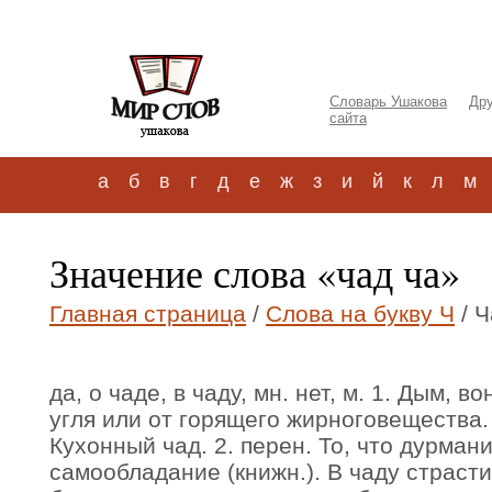
Словарь Ушакова
Дру
сайта
а
б
в
г
д
е
ж
з
и
й
к
л
м
Значение слова «чад ча»
Главная страница
/
Слова на букву Ч
/ Ч
да, о чаде, в чаду, мн. нет, м. 1. Дым, 
угля или от горящего жирноговещества. 
Кухонный чад. 2. перен. То, что дурмани
самообладание (книжн.). В чаду страсти