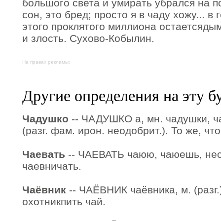
большого света и умирать убрался на п
сон, это бред; просто я в чаду хожу... в 
этого проклятого миллиона остаетсядым
и злость. Сухово-Кобылин.
На правах рекламы:
Другие определения на эту б
Чадушко
-- ЧАДУШКО а, мн. чадушки, ч
(разг. фам. ирон. неодобрит.). То же, чт
Чаевать
-- ЧАЕВАТЬ чаюю, чаюешь, несов
чаевничать.
Чаёвник
-- ЧАЁВНИК чаёвника, м. (разг.
охотникпить чай.