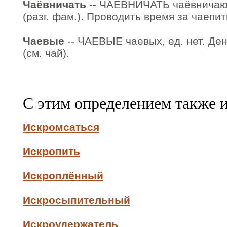
Чаёвничать
-- ЧАЁВНИЧАТЬ чаёвничаю,
(разг. фам.). Проводить время за чаепи
Чаевые
-- ЧАЕВЫЕ чаевых, ед. нет. Де
(см. чай).
С этим определением также 
Искромсаться
Искропить
Искроплённый
Искросыпительный
Искроудержатель