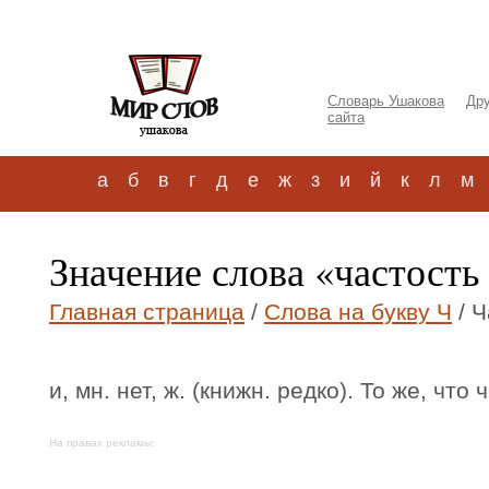
Словарь Ушакова
Дру
сайта
а
б
в
г
д
е
ж
з
и
й
к
л
м
Значение слова «частость
Главная страница
/
Слова на букву Ч
/ Ч
и, мн. нет, ж. (книжн. редко). То же, что 
На правах рекламы: