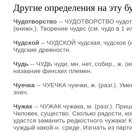
Другие определения на эту б
Чудотворство
-- ЧУДОТВОРСТВО чудотво
(книжн.). Творение чудес (см. чудо в 1 ил
Чудской
-- ЧУДСКОЙ чудская, чудское (ис
Чудские древности.
Чудь
-- ЧУДЬ чуди, мн. нет, собир., ж. (
название финских племен.
Чуечка
-- ЧУЕЧКА чуечки, ж. (разг.). Уме
знач.
Чужак
-- ЧУЖАК чужака, м. (разг.). При
Человек, существо. Сколько радости, ког
удастся заманить редкостного чужака! Ко
чуждый какой-н. среде. Изгнать из парт