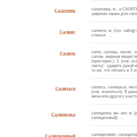
Салатник
салатника, м., и САЛАТ
широкая чашка для салата
Салинг
салинга, м. (гол. saling
стеньги. ...
Салить
салю, салишь, несов., к
салом, жирным веществом
(простореч.). 2. (сов. о
лапту) - ударять рукой 
то же, что пятнать в 3 зн
Салиться
салюсь, салишься, несов.
(сов. осалиться). В разн
мяча или другого участни
Салицилка
салицилки, мн. нет, ж. (
салициловый). ...
Салициловый
салициловая, салициловое