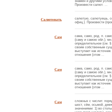
знамен и другими усло
Произвести салют. ...
Салютовать
салютую, салютуешь, сов
офиц.). Произвести (про
Сам
сама, само, род. п. само
(саму и самою обл.), мн
определительное (см. § 
своим собственным сущ
выступает как источник 
отношения (этом ...
Сам
сама, само, род. п. само
(саму и самою обл.), мн
определительное (см. § 
своим собственным сущ
выступает как источник 
отношения (этом ...
Сам
сложных с числит. поряд
шост, сём, осьмой, дев
значениями: 1) во столь