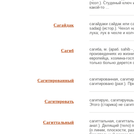
(поэт.). Студеный ключ 
какой-то ...
Сагайдак
сагайдаки сайдак или са
sadaq) (истор.). Чехол н
лука; лук в чехле и колч
Сагиб
сагиба, м. (араб. sahib 
произведениях из жизни
европейца, хозяина-гос
только больно дерется с
Сагитированный
сагитированная, сагитир
сагитировано (разг.). При
Сагитировать
сагитирую, сагитируешь (
Этого (старика) не сагит
Сагиттальный
сагиттальная, сагиттальн
анат.). Делящий (тело)
(о линии, плоскости, ра