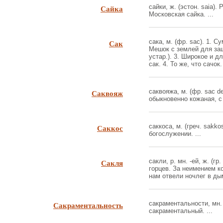
Сайка
сайки, ж. (эстон. saia).
Московская сайка. ...
Сак
сака, м. (фр. sac). 1. 
Мешок с землей для за
устар.). 3. Широкое и 
сак. 4. То же, что сачок. 
Саквояж
саквояжа, м. (фр. sac d
обыкновенно кожаная, с 
Саккос
саккоса, м. (греч. sakk
богослужении. ...
Сакля
сакли, р. мн. -ей, ж. (г
горцев. За неимением к
нам отвели ночлег в дым
Сакраментальность
сакраментальности, мн. 
сакраментальный. ...