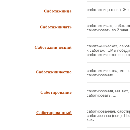
Саботажница
саботажницы (нов.). Женс
Саботажничать
саботажничаю, саботажни
саботировать во 2 знач. 
Саботажнический
саботажническая, сабота
к саботаж. …Мы победил
саботажническое сопрот
Саботажничество
саботажничества, мн. не
саботирование. ...
Саботирование
саботирования, мн. нет, 
саботировать. ...
Саботированный
саботированная, саботи
саботировано (нов.). При
знач. ...