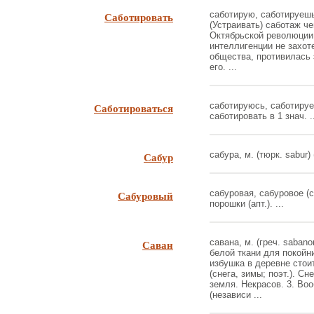
Саботировать
саботирую, саботируешь (
(Устраивать) саботаж чег
Октябрьской революции
интеллигенции не захот
общества, противилась 
его. ...
Саботироваться
саботируюсь, саботируеш
саботировать в 1 знач. .
Сабур
сабура, м. (тюрк. sabur) 
Сабуровый
сабуровая, сабуровое (с
порошки (апт.). ...
Саван
савана, м. (греч. sabano
белой ткани для покойни
избушка в деревне стоит
(снега, зимы; поэт.). С
земля. Некрасов. 3. Во
(независи ...