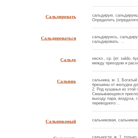
Сальдировать
сальдирую, сальдируешь,
Определить (определять
Сальдироваться
сальдируюсь, сальдируеш
сальдировать. ...
Сальдо
нескл., ср. (ит. saldo, б
между приходом и расхо
Сальник
сальника, м. 1. Богаты
брюшины от желудка до 
2. Род кушанья из этой ч
Смазывающееся приспос
выходу пара, воздуха, га
переводного ...
Сальниковый
сальниковая, сальниковое
сальности, ж. 1. только 