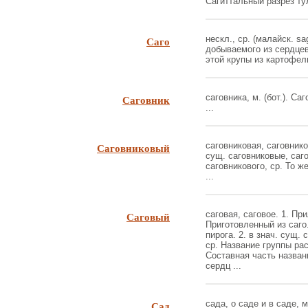
Сагиттальный разрез тул
Саго
нескл., ср. (малайск. sa
добываемого из сердцев
этой крупы из картофель
Саговник
саговника, м. (бот.). Са
...
Саговниковый
саговниковая, саговников
сущ. саговниковые, саго
саговникового, ср. То же
...
Саговый
саговая, саговое. 1. Прил
Приготовленный из саго
пирога. 2. в знач. сущ. 
ср. Название группы рас
Составная часть назван
сердц ...
Сад
сада, о саде и в саде, м