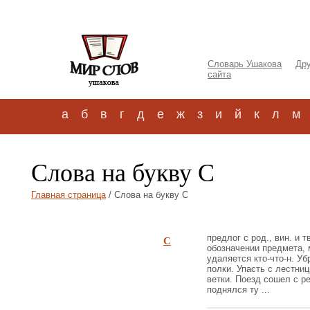
Словарь Ушакова
Дру
сайта
а
б
в
г
д
е
ж
з
и
й
к
л
м
Слова на букву С
Главная страница
/ Слова на букву С
С
предлог с род., вин. и тв
обозначении предмета, м
удаляется кто-что-н. Уб
полки. Упасть с лестниц
ветки. Поезд сошел с р
поднялся ту ...