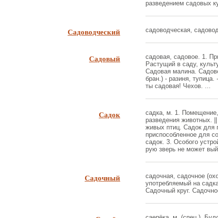
разведением садовых кул
Садоводческий
садоводческая, садоводч
Садовый
садовая, садовое. 1. Пр
Растущий в саду, культ
Садовая малина. Садово
бран.) - разиня, тупица
ты садовая! Чехов. ...
Садок
садка, м. 1. Помещение
разведения животных. |
живых птиц. Садок для г
приспособленное для с
садок. 3. Особого устро
рую зверь не может выйт
Садочный
садочная, садочное (ох
употребляемый на садках
Садочный круг. Садочное
саепёка, м. (спец.). Бу