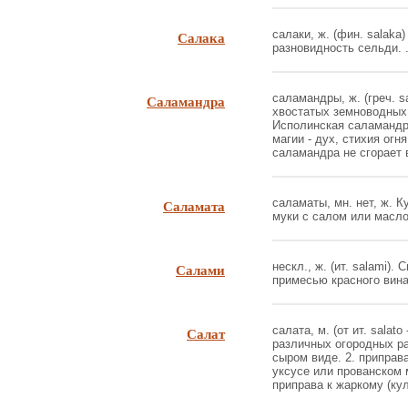
Салака
салаки, ж. (фин. salaka)
разновидность сельди. .
Саламандра
саламандры, ж. (греч. s
хвостатых земноводных 
Исполинская саламандра
магии - дух, стихия огн
саламандра не сгорает в 
Саламата
саламаты, мн. нет, ж. К
муки с салом или маслом
Салами
нескл., ж. (ит. salami).
примесью красного вина, 
Салат
салата, м. (от ит. salat
различных огородных ра
сыром виде. 2. приправа
уксусе или прованском м
приправа к жаркому (кул