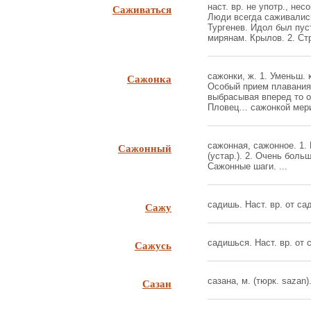
Саживаться
наст. вр. не употр., несо
Люди всегда саживались
Тургенев. Идол был пус
мирянам. Крылов. 2. Стр
Сажонка
сажонки, ж. 1. Уменьш. к
Особый прием плавания 
выбрасывая вперед то о
Пловец… сажонкой мерит
Сажонный
сажонная, сажонное. 1.
(устар.). 2. Очень больш
Сажонные шаги. ...
Сажу
садишь. Наст. вр. от сад
Сажусь
садишься. Наст. вр. от с
Сазан
сазана, м. (тюрк. sazan).