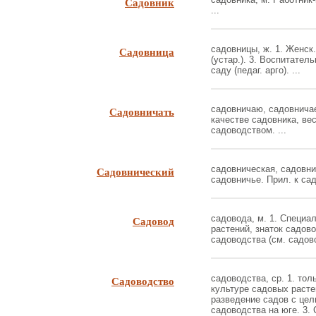
Садовник
...
Садовница
садовницы, ж. 1. Женск.
(устар.). 3. Воспитател
саду (педаг. арго). ...
Садовничать
садовничаю, садовничае
качестве садовника, вес
садоводством. ...
Садовнический
садовническая, садовн
садовничье. Прил. к садо
Садовод
садовода, м. 1. Специа
растений, знаток садов
садоводства (см. садовод
Садоводство
садоводства, ср. 1. то
культуре садовых расте
разведение садов с цел
садоводства на юге. 3. 