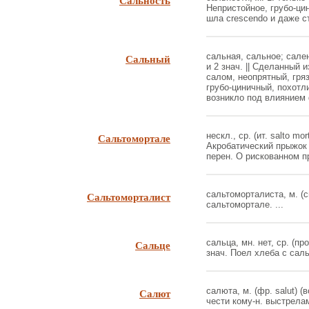
Сальность
Непристойное, грубо-ци
шла crescendo и даже ст
Сальный
сальная, сальное; сален
и 2 знач. || Сделанный 
салом, неопрятный, гря
грубо-циничный, похотл
возникло под влиянием ф
Сальтомортале
нескл., ср. (ит. salto m
Акробатический прыжок 
перен. О рискованном пр
Сальтоморталист
сальтоморталиста, м. (с
сальтомортале. ...
Сальце
сальца, мн. нет, ср. (пр
знач. Поел хлеба с саль
Салют
салюта, м. (фр. salut) (
чести кому-н. выстрел