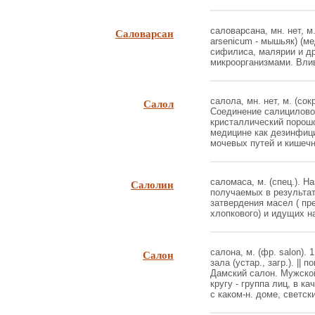
Саловарсан
саловарсана, мн. нет, м.
arsenicum - мышьяк) (м
сифилиса, малярии и д
микроорганизмами. Влив
Салол
салола, мн. нет, м. (сок
Соединение салицилово
кристаллический порошо
медицине как дезинфиц
мочевых путей и кишечни
Салолин
саломаса, м. (спец.). 
получаемых в результа
затвердения масел ( пр
хлопкового) и идущих на
Салон
салона, м. (фр. salon). 
зала (устар., загр.). ||
Дамский салон. Мужской
кругу - группа лиц, в к
с каком-н. доме, светски