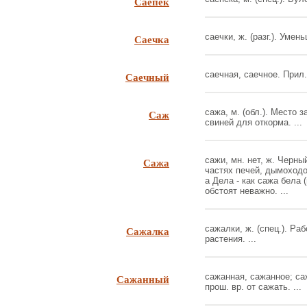
Саепёк
Саечка
саечки, ж. (разг.). Умень
Саечный
саечная, саечное. Прил. 
Саж
сажа, м. (обл.). Место 
свиней для откорма. ...
Сажа
сажи, мн. нет, ж. Черн
частях печей, дымоходо
а Дела - как сажа бела 
обстоят неважно. ...
Сажалка
сажалки, ж. (спец.). Раб
растения. ...
Сажанный
сажанная, сажанное; са
прош. вр. от сажать. ...