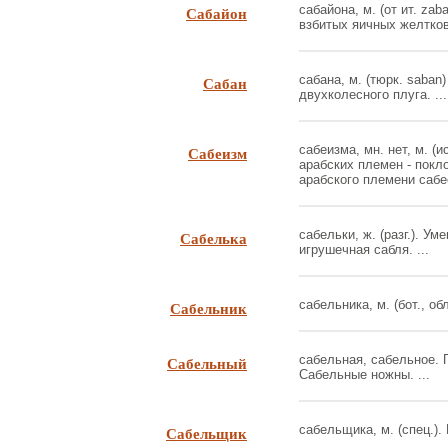
Сабайон
сабайона, м. (от ит. zab
взбитых яичных желтков 
Сабан
сабана, м. (тюрк. saban)
двухколесного плуга. ...
Сабеизм
сабеизма, мн. нет, м. (
арабских племен - покл
арабского племени сабеев
Сабелька
сабельки, ж. (разг.). Ум
игрушечная сабля. ...
Сабельник
сабельника, м. (бот., обл
Сабельный
сабельная, сабельное. П
Сабельные ножны. ...
Сабельщик
сабельщика, м. (спец.).