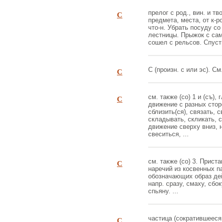
С
прелог с род., вин. и тво
предмета, места, от к-р
что-н. Убрать посуду со
лестницы. Прыжок с сам
сошел с рельсов. Спусти
С
С (произн. с или эс). См. 
С
см. также (со) 1 и (съ),
движение с разных сторо
сблизить(ся), связать, 
складывать, скликать, с
движение сверху вниз, н
свеситься, ...
С
см. также (со) 3. Прис
наречий из косвенных п
обозначающих образ дей
напр. сразу, смаху, сбо
спьяну. ...
С
частица (сократившееся 