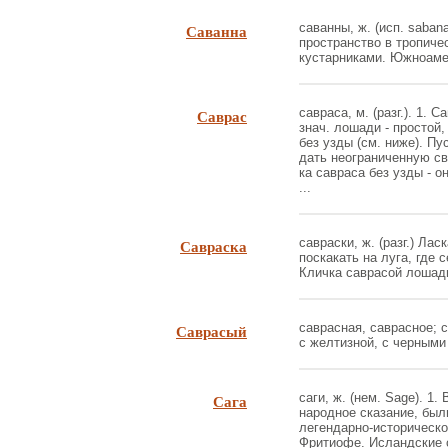
Саванна
саванны, ж. (исп. saban
пространство в тропиче
кустарниками. Южноамер
Саврас
савраса, м. (разг.). 1. 
знач. лошади - простой,
без узды (см. ниже). Пу
дать неограниченную св
ка савраса без узды - о
...
Савраска
савраски, ж. (разг.) Лас
поскакать на луга, где с
Кличка саврасой лошади.
Саврасый
саврасная, саврасное; 
с желтизной, с черными 
Сага
саги, ж. (нем. Sage). 1
народное сказание, был
легендарно-историческог
Фритиофе. Исландские с