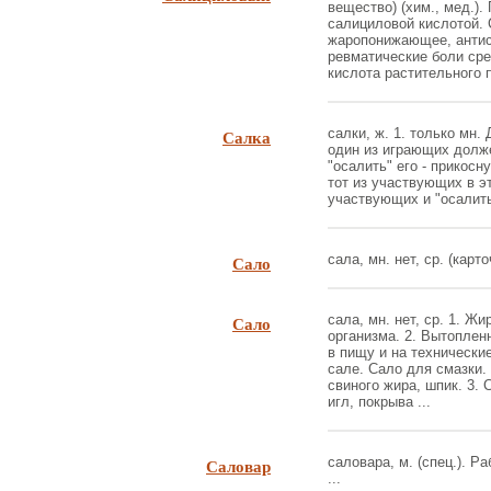
вещество) (хим., мед.). 
салициловой кислотой. 
жаропонижающее, антис
ревматические боли сре
кислота растительного п
Салка
салки, ж. 1. только мн.
один из играющих должен
"осалить" его - прикосну
тот из участвующих в эт
участвующих и "осалить"
Сало
сала, мн. нет, ср. (карто
Сало
сала, мн. нет, ср. 1. Ж
организма. 2. Вытоплен
в пищу и на технические
сале. Сало для смазки.
свиного жира, шпик. 3
игл, покрыва ...
Саловар
саловара, м. (спец.). 
...