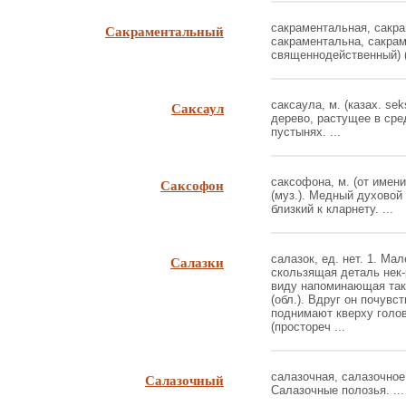
Сакраментальный
сакраментальная, сакра
сакраментальна, сакраме
священнодейственный) (
Саксаул
саксаула, м. (казах. sek
дерево, растущее в сре
пустынях. ...
Саксофон
саксофона, м. (от имени
(муз.). Медный духовой
близкий к кларнету. ...
Салазки
салазок, ед. нет. 1. Ма
скользящая деталь нек-
виду напоминающая таки
(обл.). Вдруг он почувс
поднимают кверху голов
(простореч ...
Салазочный
салазочная, салазочное.
Салазочные полозья. ...