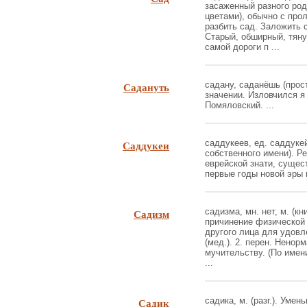
засаженный разного род
цветами), обычно с про
разбить сад. Заложить с
Старый, обширный, тяну
самой дороги п ...
Садануть
садану, саданёшь (прост
значении. Изловчился я
Помяловский. ...
Саддукеи
саддукеев, ед. саддукей,
собственного имени). Р
еврейской знати, сущес
первые годы новой эры в
Садизм
садизма, мн. нет, м. (кн
причинение физической 
другого лица для удовл
(мед.). 2. перен. Ненор
мучительству. (По имени
...
Садик
садика, м. (разг.). Умен