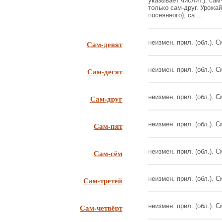
указывает числит.). сам
только сам-друг. Урожа
посеянного), са ...
Сам-девят
неизмен. прил. (обл.). См
Сам-десят
неизмен. прил. (обл.). См
Сам-друг
неизмен. прил. (обл.). См.
Сам-пят
неизмен. прил. (обл.). См.
Сам-сём
неизмен. прил. (обл.). См
Сам-третей
неизмен. прил. (обл.). См
Сам-четвёрт
неизмен. прил. (обл.). См