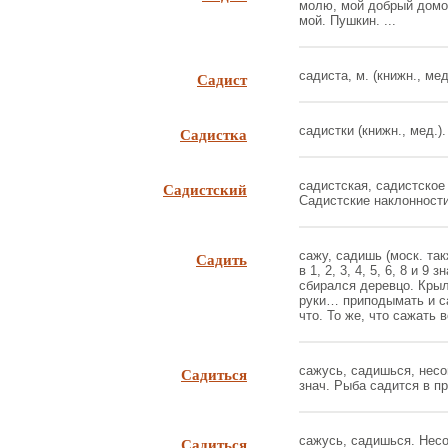
молю, мой добрый домов
мой. Пушкин. ...
Садист
садиста, м. (книжн., ме
Садистка
садистки (книжн., мед.).
Садистский
садистская, садистское 
Садистские наклонности.
Садить
сажу, садишь (моск. так
в 1, 2, 3, 4, 5, 6, 8 и 9
сбирался деревцо. Крыл
руки… приподымать и сад
что. То же, что сажать во 
Садиться
сажусь, садишься, несов.
знач. Рыба садится в пру
Садиться
сажусь, садишься. Несо