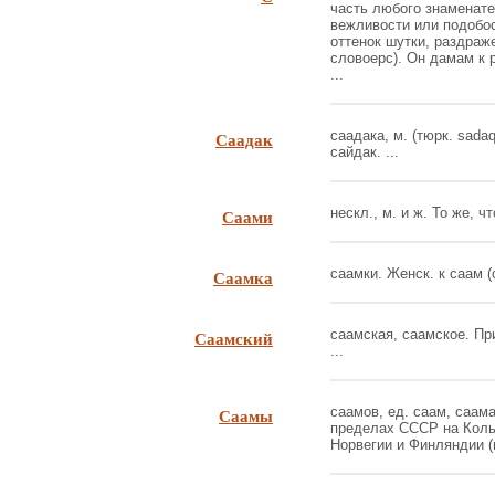
часть любого знаменате
вежливости или подобост
оттенок шутки, раздраже
словоерс). Он дамам к р
...
Саадак
саадака, м. (тюрк. sadaq
сайдак. ...
Саами
нескл., м. и ж. То же, ч
Саамка
саамки. Женск. к саам (с
Саамский
саамская, саамское. Пр
...
Саамы
саамов, ед. саам, саам
пределах СССР на Кольс
Норвегии и Финляндии (п