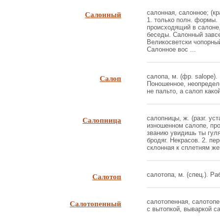
Салонный
салонная, салонное; (кр
1. только полн. формы. П
происходящий в салоне, 
беседы. Салонный завсе
Великосветски чопорный,
Салонное вос ...
Салоп
салопа, м. (фр. salope).
Поношенное, неопределе
не пальто, а салоп какой-
Салопница
салопницы, ж. (разг. ус
изношенном салопе, про
званию увидишь ты гуля
бродяг. Некрасов. 2. пе
склонная к сплетням жен
Салотоп
салотопа, м. (спец.). Р
Салотопенный
салотопенная, салотопен
с вытопкой, вываркой са