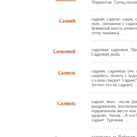
Лермонтов. Ситец после 
Садкий
садкая, садкое; садок, с
знач. связанное с садко
бумажной массы (помол,
сетку машины). ...
Садковый
садковая, садковое. Пр
Садковая рыба. ...
Саднеть
саднею, саднеешь (ню, н
свербеть, болеть с зуд
о к-ром говорят "саднит
(оттого что ее саднит). ..
Саднить
саднит, безл., несов. (
раздражении, воспалени
оцарапанном месте или в
здорово. Чехов. - А что?
саднит. Тургенев. ...
садовника, м. Работни