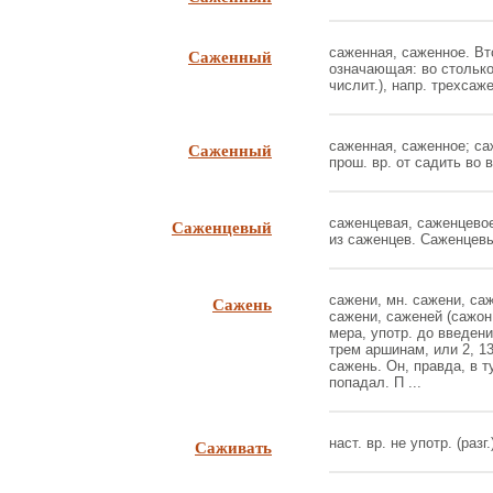
Саженный
саженная, саженное. Вт
означающая: во столько
числит.), напр. трехсаже
Саженный
саженная, саженное; са
прош. вр. от садить во вс
Саженцевый
саженцевая, саженцевое 
из саженцев. Саженцевые
Сажень
сажени, мн. сажени, саж
сажени, саженей (сажон 
мера, употр. до введен
трем аршинам, или 2, 13
сажень. Он, правда, в т
попадал. П ...
Саживать
наст. вр. не употр. (разг