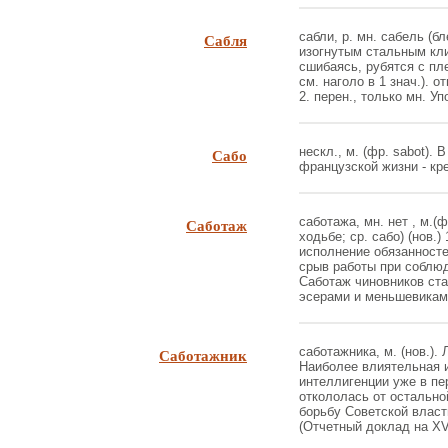
Сабля
сабли, р. мн. сабель (б
изогнутым стальным кли
сшибаясь, рубятся с пл
см. наголо в 1 знач.). о
2. перен., только мн. Уп
Сабо
нескл., м. (фр. sabot).
французской жизни - кр
Саботаж
саботажа, мн. нет , м.(
ходьбе; ср. сабо) (нов.
исполнение обязанносте
срыв работы при соблю
Саботаж чиновников ста
эсерами и меньшевиками
Саботажник
саботажника, м. (нов.)
Наиболее влиятельная 
интеллигенции уже в п
откололась от остально
борьбу Советской власт
(Отчетный доклад на XVII