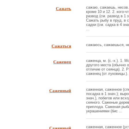
Сажать
сажаю, сажаешь, несов. 
кроме 10 и 12. 2. кого-ч
развод (см. развод в 1 зн
Сажать рыбу в пруд, в с
садки (см. садка в 4 зн
...
Сажаться
сажаюсь, сажаешься, нес
Саженец
саженца, м. (с.-х.). 1.
другого места (обычно 
отличие от сеянца). 2. 
саженец (от луковицы.).
Саженный
саженная, саженное (спе
посадка в 1 знач.); выр
знач.), побегов или всх
сеяного. Саженые дере
приплода. Саженая рыб
украшениями (бис ...
Саженный
саженная, саженное (уст