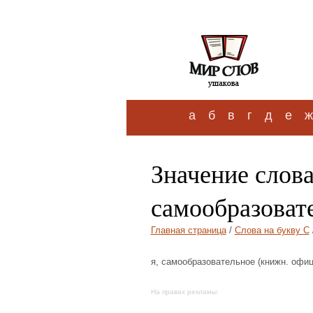
а
б
в
г
д
е
ж
Значение слов
самообразоват
Главная страница
/
Слова на букву С
я, самообразовательное (книжн. офиц
На правах рекламы: