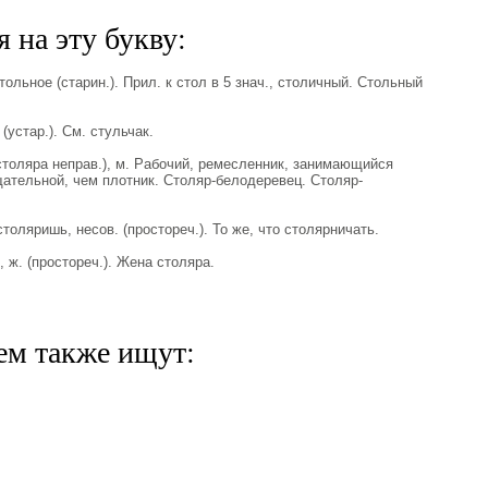
 на эту букву:
льное (старин.). Прил. к стол в 5 знач., столичный. Стольный
устар.). См. стульчак.
столяра неправ.), м. Рабочий, ремесленник, занимающийся
щательной, чем плотник. Столяр-белодеревец. Столяр-
оляришь, несов. (простореч.). То же, что столярничать.
ж. (простореч.). Жена столяра.
ем также ищут: