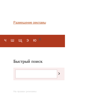
Размещение рекламы
я
ч
ш
щ
э
ю
Быстрый поиск
На правах рекламы: