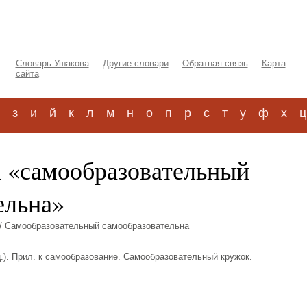
Словарь Ушакова
Другие словари
Обратная связь
Карта
сайта
з
и
й
к
л
м
н
о
п
р
с
т
у
ф
х
ц
а «самообразовательный
ельна»
/ Самообразовательный самообразовательна
.). Прил. к самообразование. Самообразовательный кружок.