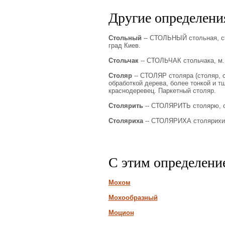
Другие определения
Стольный
-- СТОЛЬНЫЙ стольная, сто
град Киев.
Стольчак
-- СТОЛЬЧАК стольчака, м. (
Столяр
-- СТОЛЯР столяра (столяр, 
обработкой дерева, более тонкой и т
краснодеревец. Паркетный столяр.
Столярить
-- СТОЛЯРИТЬ столярю, ст
Столяриха
-- СТОЛЯРИХА столярихи, 
С этим определени
Мохом
Мохообразный
Моцион