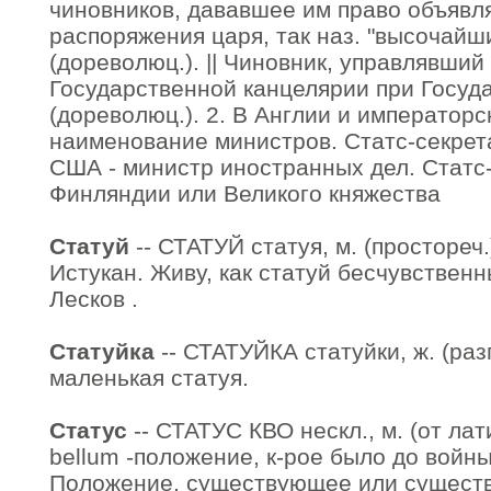
чиновников, дававшее им право объявл
распоряжения царя, так наз. "высочайш
(дореволюц.). || Чиновник, управлявши
Государственной канцелярии при Госуд
(дореволюц.). 2. В Англии и императорс
наименование министров. Статс-секрета
США - министр иностранных дел. Статс
Финляндии или Великого княжества
Статуй
-- СТАТУЙ статуя, м. (простореч.)
Истукан. Живу, как статуй бесчувствен
Лесков .
Статуйка
-- СТАТУЙКА статуйки, ж. (разг
маленькая статуя.
Статус
-- СТАТУС КВО нескл., м. (от лати
bellum -положение, к-рое было до войны)
Положение, существующее или существ