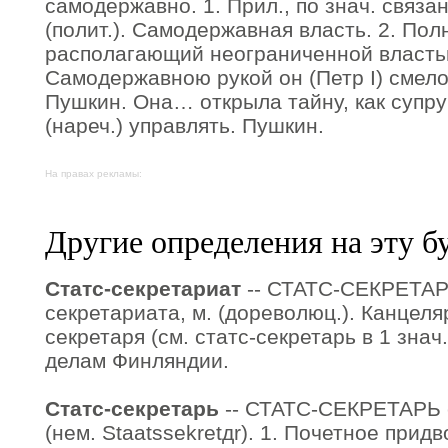
самодержавно. 1. Прил., по знач. связ
(полит.). Самодержавная власть. 2. По
располагающий неограниченной властью 
Самодержавною рукой он (Петр I) смел
Пушкин. Она… открыла тайну, как супр
(нареч.) управлять. Пушкин.
На правах рекламы:
Другие определения на эту б
Статс-секретариат
-- СТАТС-СЕКРЕТАР
секретариата, м. (дореволюц.). Канцеля
секретаря (см. статс-секретарь в 1 знач
делам Финляндии.
Статс-секретарь
-- СТАТС-СЕКРЕТАРЬ с
(нем. Staatssekretдr). 1. Почетное при