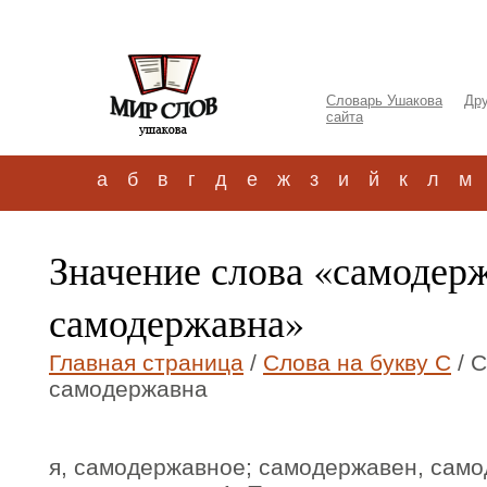
Словарь Ушакова
Дру
сайта
а
б
в
г
д
е
ж
з
и
й
к
л
м
Значение слова «самодер
самодержавна»
Главная страница
/
Слова на букву С
/ 
самодержавна
я, самодержавное; самодержавен, само