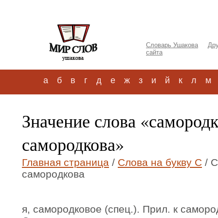
Словарь Ушакова
Дру
сайта
а
б
в
г
д
е
ж
з
и
й
к
л
м
Значение слова «самород
самородкова»
Главная страница
/
Слова на букву С
/ 
самородкова
я, самородковое (спец.). Прил. к саморо