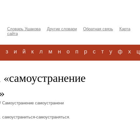
Словарь Ушакова
Другие словари
Обратная связь
Карта
сайта
з
и
й
к
л
м
н
о
п
р
с
т
у
ф
х
ц
а «самоустранение
»
/ Самоустранение самоустранени
лаг. самоустраниться-самоустраняться.