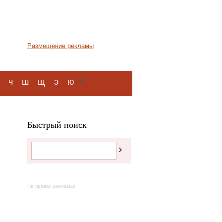
Размещение рекламы
я
ч
ш
щ
э
ю
Быстрый поиск
На правах рекламы: