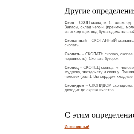
Другие определения
Скоп
-- СКОП скопа, м. 1. только ед. 
Запасы, склад чего-н. (преимущ. мол
из отходящих вод бумагоделательной
Скопанный
-- СКОПАННЫЙ скопанная, 
скопать.
Скопать
-- СКОПАТЬ скопаю, скопаешь,
неровность). Скопать бугорок.
Скопец
-- СКОПЕЦ скопца, м. человек
мудрецу, звездочету и скопцу. Пушкин
человек (разг.). Вы сердцем хладные
Скопидом
-- СКОПИДОМ скопидома, м.
доходит до скряжничества.
С этим определени
Инженерный