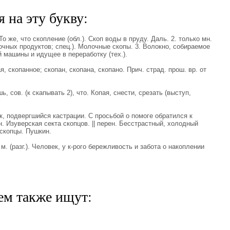
 на эту букву:
То же, что скопление (обл.). Скоп воды в пруду. Даль. 2. только мн.
очных продуктов; спец.). Молочные скопы. 3. Волокно, собираемое
 машины и идущее в переработку (тех.).
скопанное; скопан, скопана, скопано. Прич. страд. прош. вр. от
 сов. (к скапывать 2), что. Копая, снести, срезать (выступ,
, подвергшийся кастрации. С просьбой о помоге обратился к
. Изуверская секта скопцов. || перен. Бесстрастный, холодный
 скопцы. Пушкин.
 (разг.). Человек, у к-рого бережливость и забота о накоплении
ем также ищут: