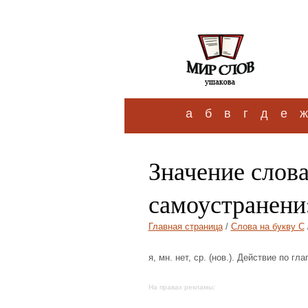
а
б
в
г
д
е
ж
Значение слов
самоустранени
Главная страница
/
Слова на букву С
я, мн. нет, ср. (нов.). Действие по г
На правах рекламы: