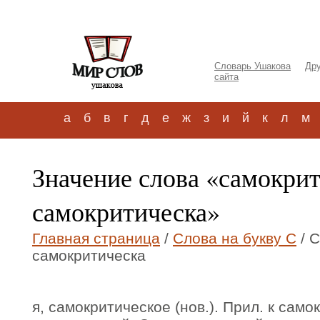
Словарь Ушакова
Дру
сайта
а
б
в
г
д
е
ж
з
и
й
к
л
м
Значение слова «самокри
самокритическа»
Главная страница
/
Слова на букву С
/ 
самокритическа
я, самокритическое (нов.). Прил. к сам