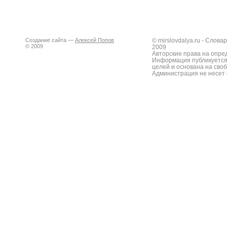
Создание сайта —
Алексей Попов
© mirslovdalya.ru - Слов
© 2009
2009
Авторские права на опре
Информация публикуется
целей и основана на сво
Администрация не несет 