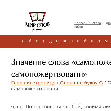
Словарь Ушакова
Дру
сайта
а
б
в
г
д
е
ж
з
и
й
к
л
м
Значение слова «самопож
самопожертвовани»
Главная страница
/
Слова на букву С
/ 
самопожертвовани
я, ср. Пожертвование собой, своими л