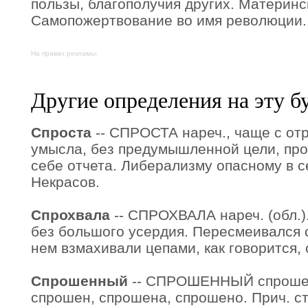
пользы, благополучия других. Материн
Самопожертвование во имя революции.
На правах рекламы:
Другие определения на эту б
Спроста
-- СПРОСТА нареч., чаще с отриц
умысла, без предумышленной цели, про
себе отчета. Либерализму опасному в се
Некрасов.
Спрохвала
-- СПРОХВАЛА нареч. (обл.).
без большого усердия. Пересмеивался 
нем взмахивали цепами, как говорится, 
Спрошенный
-- СПРОШЕННЫЙ спрошен
спрошен, спрошена, спрошено. Прич. ст