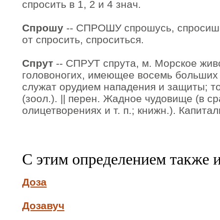
спросить в 1, 2 и 4 знач.
Спрошу
-- СПРОШУ спрошусь, спросишь,
от спросить, спроситься.
Спрут
-- СПРУТ спрута, м. Морское жив
головоногих, имеющее восемь больших щ
служат орудием нападения и защиты; то
(зоол.). || перен. Жадное чудовище (в с
олицетворениях и т. п.; книжн.). Капита
С этим определением также 
Доза
Дозавуч