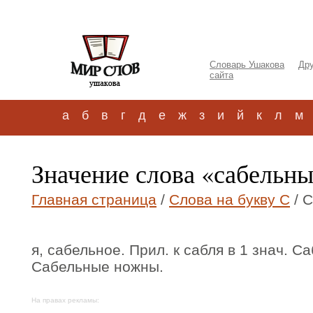
Словарь Ушакова
Дру
сайта
а
б
в
г
д
е
ж
з
и
й
к
л
м
Значение слова «сабельны
Главная страница
/
Слова на букву С
/ 
я, сабельное. Прил. к сабля в 1 знач. С
Сабельные ножны.
На правах рекламы: