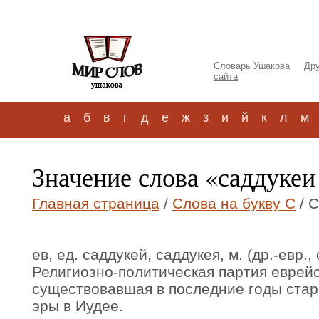
Словарь Ушакова
Дру
сайта
а
б
в
г
д
е
ж
з
и
й
к
л
м
Значение слова «саддукеи
Главная страница
/
Слова на букву С
/ С
ев, ед. саддукей, саддукея, м. (др.-евр.
Религиозно-политическая партия еврейс
существовавшая в последние годы стар
эры в Иудее.