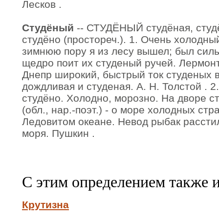
Лесков .
Студёный
-- СТУДЁНЫЙ студёная, студё
студёно (простореч.). 1. Очень холодн
зимнюю пору я из лесу вышел; был силь
щедро поит их студеный ручей. Лермонт
Днепр широкий, быстрый ток студеных в
дождливая и студеная. А. Н. Толстой . 2.
студёно. Холодно, морозно. На дворе с
(обл., нар.-поэт.) - о море холодных стр
Ледовитом океане. Невод рыбак расстил
моря. Пушкин .
С этим определением также 
Крутизна