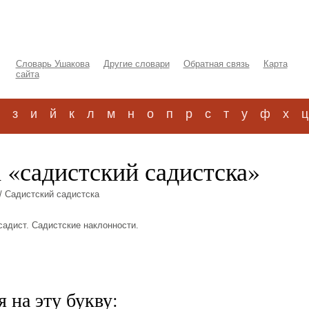
Словарь Ушакова
Другие словари
Обратная связь
Карта
сайта
з
и
й
к
л
м
н
о
п
р
с
т
у
ф
х
ц
 «садистский садистска»
/ Садистский садистска
 садист. Садистские наклонности.
 на эту букву: