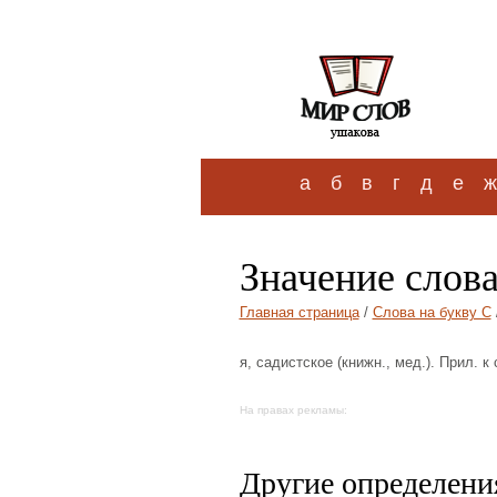
а
б
в
г
д
е
ж
Значение слова
Главная страница
/
Слова на букву С
я, садистское (книжн., мед.). Прил. к
На правах рекламы:
Другие определения