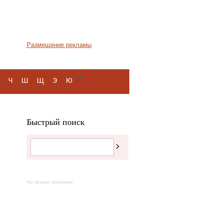
Размещение рекламы
я
ч
ш
щ
э
ю
Быстрый поиск
На правах рекламы: