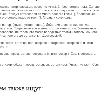
юсь, сотрясаешься, несов. (книжн.). 1. (сов. сотрястись). Сильно
воими частями (устар.). Сотрясаться в судорогах. Сотрясаться от
аться. Воздух сотрясался от многоголосого крика. || Волноваться,
 его сотрясалась от горя. 3. Страд. к сотрясать.
, ср. (книжн. устар., спец.). Действие и состояние по глаг.
рясаться. Сотрясение всего тела. Сотрясение мозга (болезненное
заболевания головного мозга вследствие травмы головы, общего
) озлило его до сотрясенья. Достоевский.
ённая, сотрясённое; сотрясён, сотрясена, сотрясено (книжн.
рясти.
сёшь, прош. сотряс, сотрясла (книжн. устар.). Сов. к сотрясать,
, сотрясёшься, прош. сотрясся, сотряслась (книжн. устар.). Сов.
ем также ищут: