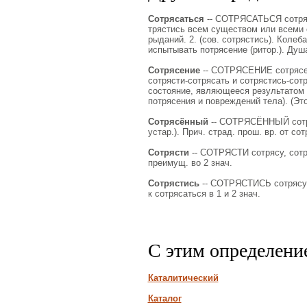
Сотрясаться
-- СОТРЯСАТЬСЯ сотряса
трястись всем существом или всеми с
рыданий. 2. (сов. сотрястись). Колеб
испытывать потрясение (ритор.). Душа
Сотрясение
-- СОТРЯСЕНИЕ сотрясения
сотрясти-сотрясать и сотрястись-сот
состояние, являющееся результатом 
потрясения и повреждений тела). (Это
Сотрясённый
-- СОТРЯСЁННЫЙ сотряс
устар.). Прич. страд. прош. вр. от сот
Сотрясти
-- СОТРЯСТИ сотрясу, сотря
преимущ. во 2 знач.
Сотрястись
-- СОТРЯСТИСЬ сотрясусь
к сотрясаться в 1 и 2 знач.
С этим определени
Каталитический
Каталог