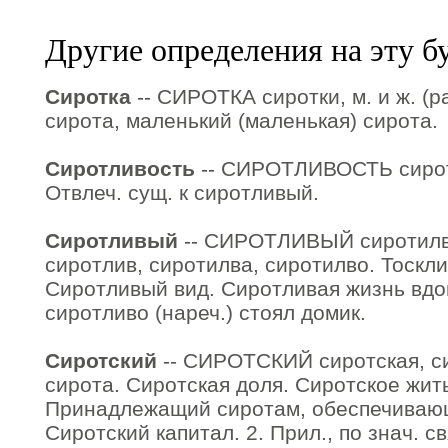
Другие определения на эту б
Сиротка
-- СИРОТКА сиротки, м. и ж. (ра
сирота, маленький (маленькая) сирота.
Сиротливость
-- СИРОТЛИВОСТЬ сироти
Отвлеч. сущ. к сиротливый.
Сиротливый
-- СИРОТЛИВЫЙ сиротилва
сиротлив, сиротилва, сиротилво. Тоскл
Сиротливый вид. Сиротливая жизнь вдо
сиротливо (нареч.) стоял домик.
Сиротский
-- СИРОТСКИЙ сиротская, сир
сирота. Сиротская доля. Сиротское житье
Принадлежащий сиротам, обеспечивающи
Сиротский капитал. 2. Прил., по знач. 