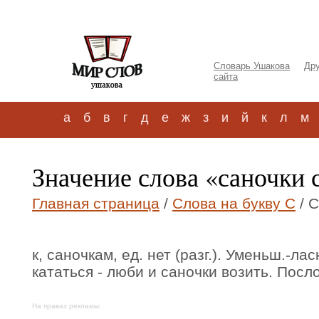
Словарь Ушакова
Дру
сайта
а
б
в
г
д
е
ж
з
и
й
к
л
м
Значение слова «саночки 
Главная страница
/
Слова на букву С
/ 
к, саночкам, ед. нет (разг.). Уменьш.-ла
кататься - люби и саночки возить. Посл
На правах рекламы: