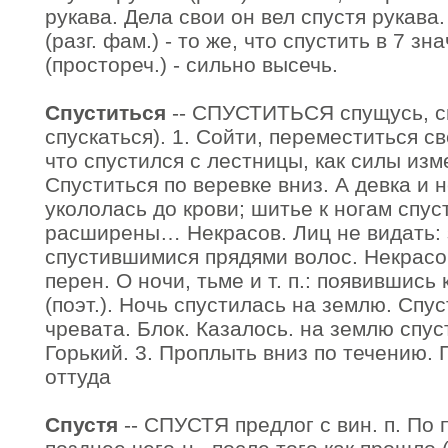
рукава. Дела свои он вел спустя рукава.
(разг. фам.) - то же, что спустить в 7 зн
(простореч.) - сильно высечь.
Спуститься
-- СПУСТИТЬСЯ спущусь, сп
спускаться). 1. Сойти, переместиться с
что спустился с лестницы, как силы изм
Спуститься по веревке вниз. А девка и 
укололась до крови; шитье к ногам спуст
расширены… Некрасов. Лиц не видать:
спустившимися прядями волос. Некрасов
перен. О ночи, тьме и т. п.: появившись 
(поэт.). Ночь спустилась на землю. Спу
чревата. Блок. Казалось. на землю спус
Горький. 3. Проплыть вниз по течению. 
оттуда
Спустя
-- СПУСТЯ предлог с вин. п. По 