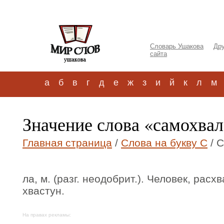
Словарь Ушакова
Дру
сайта
а
б
в
г
д
е
ж
з
и
й
к
л
м
Значение слова «самохвал
Главная страница
/
Слова на букву С
/ 
ла, м. (разг. неодобрит.). Человек, рас
хвастун.
На правах рекламы: