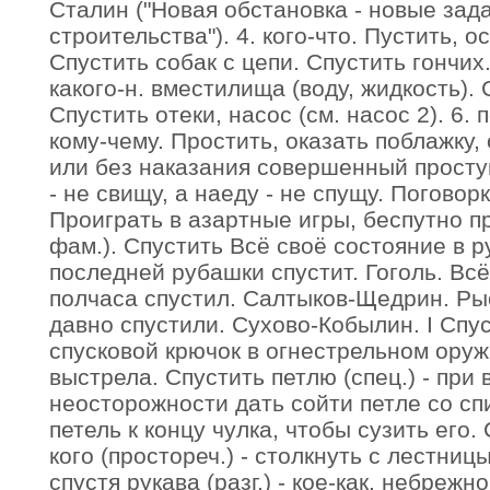
Сталин ("Новая обстановка - новые зад
строительства"). 4. кого-что. Пустить, о
Спустить собак с цепи. Спустить гончих.
какого-н. вместилища (воду, жидкость). 
Спустить отеки, насос (см. насос 2). 6. 
кому-чему. Простить, оказать поблажку,
или без наказания совершенный проступо
- не свищу, а наеду - не спущу. Поговорка
Проиграть в азартные игры, беспутно пр
фам.). Спустить Всё своё состояние в р
последней рубашки спустит. Гоголь. Всё,
полчаса спустил. Салтыков-Щедрин. Ры
давно спустили. Сухово-Кобылин. І Спус
спусковой крючок в огнестрельном оруж
выстрела. Спустить петлю (спец.) - при 
неосторожности дать сойти петле со сп
петель к концу чулка, чтобы сузить его.
кого (простореч.) - столкнуть с лестницы
спустя рукава (разг.) - кое-как, небрежн