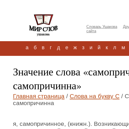
Словарь Ушакова
Дру
сайта
а
б
в
г
д
е
ж
з
и
й
к
л
м
Значение слова «самопри
самопричинна»
Главная страница
/
Слова на букву С
/ 
самопричинна
я, самопричинное, (книжн.). Возникающи