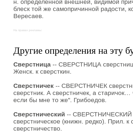
н. определенной внешней, видимой прич
блеск той же самопричинной радости, к
Вересаев.
На правах рекламы:
Другие определения на эту б
Сверстница
-- СВЕРСТНИЦА сверстницы,
Женск. к сверсткин.
Сверстничек
-- СВЕРСТНИЧЕК сверстнич
сверстник. А сверстничек, а старичок… 
если бы мне то же". Грибоедов.
Сверстнический
-- СВЕРСТНИЧЕСКИЙ с
сверстническое (книжн. редко). Прил. к 
сверстничество.