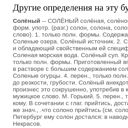
Другие определения на эту б
Солёный
-- СОЛЁНЫЙ солёная, солёное;
форм. употр. (разг.) солон, солона, соло
слово). 1. только полн. формы. Содержа
Соленые озера. Солёный источник. 2. 
и обладающий свойственным ей специф
Соленая морская вода. Солёный суп. Кро
только полн. формы. Приготовленный в
в растворе с большим содержанием сол
Соленые огурцы. 4. перен., только пол
до резкости, грубости. Солёный анекдот
произнес это сокрушенно, употребив в
мужицкое слово. М. Горький. 5. перен., 
кому. В сочетании с глаг. прийтись, доста
же знач., .что солоно прийтись (см. соло
Петербург ему солон достался: в навод
Некрасов.