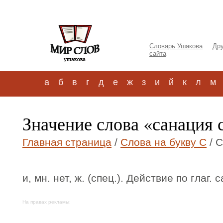
Словарь Ушакова
Дру
сайта
а
б
в
г
д
е
ж
з
и
й
к
л
м
Значение слова «санация 
Главная страница
/
Слова на букву С
/ 
и, мн. нет, ж. (спец.). Действие по глаг. 
На правах рекламы: