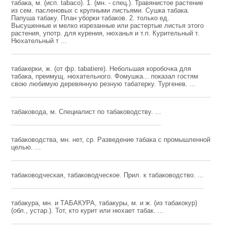
табака, м. (исп. tabaco). 1. (мн. - спец.). Травянистое растение
из сем. пасленовых с крупными листьями. Сушка табака.
Папуша табаку. План уборки табаков. 2. только ед.
Высушенные и мелко изрезанные или растертые листья этого
растения, употр. для курения, нюханья и т.п. Курительный т.
Нюхательный т ...
табакерки, ж. (от фр. tabatiere). Небольшая коробочка для
табака, преимущ. нюхательного. Фомушка... показал гостям
свою любимую деревянную резную табатерку. Тургенев. ...
табаковода, м. Специалист по табаководству. ...
табаководства, мн. нет, ср. Разведение табака с промышленной
целью. ...
табаководческая, табаководческое. Прил. к табаководство. ...
табакура, мн. и ТАБАКУРА, табакуры, м. и ж. (из табакокур)
(обл., устар.). Тот, кто курит или нюхает табак. ...