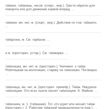
табаню, табанишь, несов. (спорт., мор.). Грести обратно для
поворота или для движения кормой вперед. ...
табанки, мн. нет, ж. (спорт., мор.). Действие по глаг. табанить.
...
табаргана, м. См. тарбаган. ...
и ж. (простореч. устар.). См. табакерка. ...
табачишка, мн. нет, м. (простореч.). Уничижит. к табак.
Ребятишкам на молочишко, старику на табачишко. Поговорка.
...
табачища, мн. нет, м. (простореч. пренебр.). Табак. Накурили
табачищем. Ото всех нынче пахнет табачищем. А. Майков. ...
табачника, м. 1. (табашник). Тот, кто курит или нюхает табак
(простореч.). 2. Работник табачной промышленности (нов.). ...