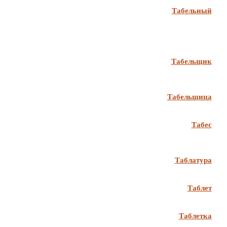
Табельный
Табельщик
Табельщица
Табес
Таблатура
Таблет
Таблетка