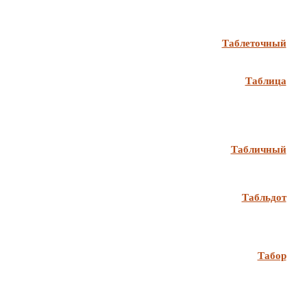
Таблеточный
Таблица
Табличный
Табльдот
Табор