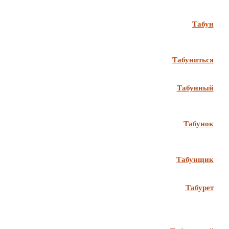
Табун
Табуниться
Табунный
Табунок
Табунщик
Табурет