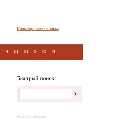
Размещение рекламы
ч
ш
щ
э
ю
я
Быстрый поиск
На правах рекламы: