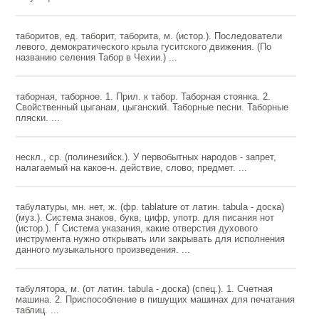
таборитов, ед. таборит, таборита, м. (истор.). Последователи
левого, демократического крыла гуситского движения. (По
названию селения Табор в Чехии.) ...
таборная, таборное. 1. Прил. к табор. Таборная стоянка. 2.
Свойственный цыганам, цыганский. Таборные песни. Таборные
пляски. ...
нескл., ср. (полинезийск.). У первобытных народов - запрет,
налагаемый на какое-н. действие, слово, предмет. ...
табулатуры, мн. нет, ж. (фр. tablature от латин. tabula - доска)
(муз.). Система знаков, букв, цифр, употр. для писания нот
(истор.). Ѓ Система указания, какие отверстия духового
инструмента нужно открывать или закрывать для исполнения
данного музыкального произведения. ...
табулятора, м. (от латин. tabula - доска) (спец.). 1. Счетная
машина. 2. Приспособление в пишущих машинах для печатания
таблиц. ...