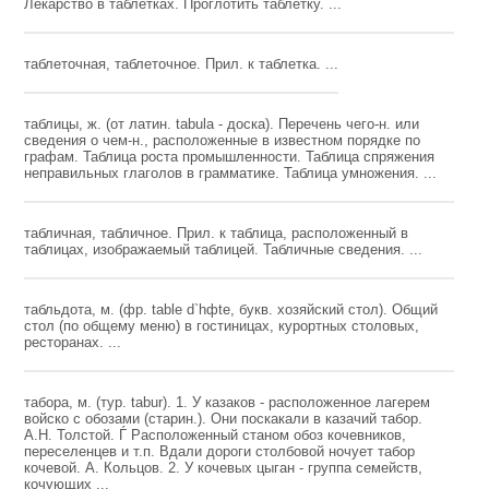
Лекарство в таблетках. Проглотить таблетку. ...
таблеточная, таблеточное. Прил. к таблетка. ...
таблицы, ж. (от латин. tabula - доска). Перечень чего-н. или
сведения о чем-н., расположенные в известном порядке по
графам. Таблица роста промышленности. Таблица спряжения
неправильных глаголов в грамматике. Таблица умножения. ...
табличная, табличное. Прил. к таблица, расположенный в
таблицах, изображаемый таблицей. Табличные сведения. ...
табльдота, м. (фр. table d`hфte, букв. хозяйский стол). Общий
стол (по общему меню) в гостиницах, курортных столовых,
ресторанах. ...
табора, м. (тур. tabur). 1. У казаков - расположенное лагерем
войско с обозами (старин.). Они поскакали в казачий табор.
А.Н. Толстой. Ѓ Расположенный станом обоз кочевников,
переселенцев и т.п. Вдали дороги столбовой ночует табор
кочевой. А. Кольцов. 2. У кочевых цыган - группа семейств,
кочующих ...