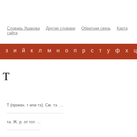
Словарь Ушакова
Другие словари
Обратная связь
Карта
сайта
з
и
й
к
л
м
н
о
п
р
с
т
у
ф
х
ц
 Т
Т (произн. т или тэ). См. тэ. ...
та. Ж. р. от тот. ...