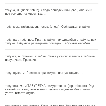
табуна, м. (тюрк. tabun). Стадо лошадей или (обл.) оленей и
нек-рых других животных. ...
табунюсь, табунишься, несов. (спец.). Собираться в табун. ...
табунная, табунное. Прил. к табун; находящийся в табуне, при
табуне. Табунное разведение лошадей. Табунный жеребец. ...
табунка, м. Уменьш. к табун. Ланка уже спряталась в табунке
пасущихся. Пришвин. ...
табунщика, м. Работник при табуне, пастух табуна. ...
табурета, м., и ТАБУРЕТКА, табуретки, ж. (фр. tabouret). Род
скамейки с квадратным или круглым сиденьем без спинки,
употр. вместо стула. ...
табуретная, табуретное. Прил. к табурет. Табуретная подушка.