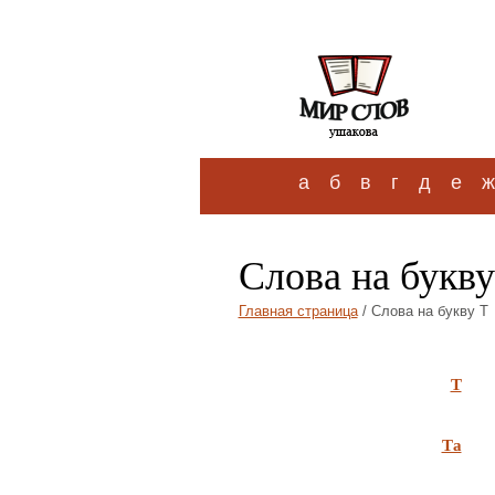
а
б
в
г
д
е
ж
Слова на букву
Главная страница
/ Слова на букву Т
Т
Та