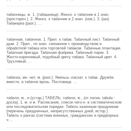
табачницы, ж. 1. (табашница). Женск. к табачник в 1 знач.
(простореч.). 2. Женск. к табачник в 2 знач. (нов.). 3. (шн).
Табакерка (разг.). ...
табачная, табачное. 1. Прил. к табак. Табачный лист. Табачный
дым. 2. Прил., по знач. связанное с производством и
обработкой табака или торговлей табаком. Табачные плантации.
Табачная бригада. Табачная фабрика. Табачный ларек. 3.
Желто-коричневый, подобный цвету табака. Табачный цвет. 4.
Трухлявый, ...
табачка, мн. нет, м. (разг.). Уменьш.-ласкат. к табак. Дружба
вместе, а табачок врозь. Пословица. ...
табеля, м., и (устар.) ТАБЕЛЬ, табели, ж., (от латин. tabula -
доска). 1. м. и ж. Расписание, список чего-н. в систематическом
или последовательном порядке. Табель казенным праздникам
(перечень праздничных, неприсутственных дней; истор.).
Табель о рангах (система военных, гражданских и придворных
ч ...