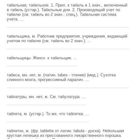
табельная, табельное. 1. Прил. к табель в 1 знач., включенный
в табель (устар.). Табельные дни. 2. Производящий учет по
табелю (см. табель во 2 знач.; спец.). Табельная система
учета. ...
табельщика, м. Работник предприятия, учреждения, ведающий
учетом по табелю (см. табель во 2 знач.). ...
табельщицы. Женск. к табельщик. ...
табеса, мн. нет, м. (латин. tabes - тление) (мед.). Сухотка
спинного мозга, прогрессивный паралич. ...
таблатуры, мн. нет, ж. См. табулатура. ...
таблета, м. (устар.). То же, что таблетка. ...
таблетки, ж. (фр. tablette от латин. tabula - доска). Небольшая
круглая лепешка из прессованного лекарственного порошка.