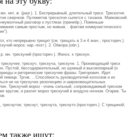
 на эту букву:
н. нет, ж. (разг.). 1. Беспрерывный, длительный треск. Трескотня
отня сверчков. Пулеметов трескотня сыпется с тачанок. Маяковский.
 неумолчный разговор о пустяках (пренебр.). Поменьше
нимания самым простым, но живым... фактам коммунистического
ин").
от, кто непрерывно трещит (см. трещать в 3 и 4 знач.; простореч.).
кучий мороз; нар.-поэт.). 2. Обжора (обл.).
. мн. трескуний (простореч.). Женск. к трескун.
рескучее; трескуч, трескуча, трескуче. 1. Производящий треск
ерен. Пустой, бессодержательный, но шумный и высокопарный (о
периоды и риторические трескучие фразы. Григорович. Идет
й певице. Тргнв. ...Способность руководителей колхозов и их
ться не на трескучих резолюциях и широковещательных
алин. Трескучий мороз - очень сильный, сопровождаемый треском
ег кругом; и разлит мороз трескучий в воздухе ночном. Огарев. Ты
ов.
реснутое; треснут, треснута, треснуто (простореч.). С трещиной,
ем также ищут: