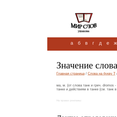
а
б
в
г
д
е
ж
Значение слов
Главная страница
/
Слова на букву Т
ма, м. (от слова танк и греч. dromos -
танке и действиям в танке (см. танк в 
На правах рекламы: