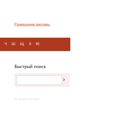
Размещение рекламы
я
ч
ш
щ
э
ю
Быстрый поиск
На правах рекламы: