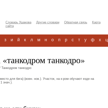
Словарь Ушакова
Другие словари
Обратная связь
Карта
сайта
з
и
й
к
л
м
н
о
п
р
с
т
у
ф
х
ц
а «танкодром танкодро»
/ Танкодром танкодро
 место для бега) (воен. нов.). Участок, на к-ром обучают езде на
1 знач.).