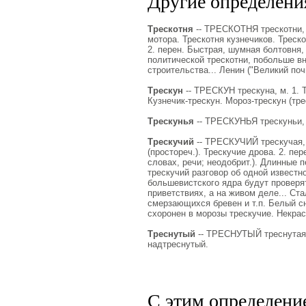
Другие определения
Трескотня
-- ТРЕСКОТНЯ трескотни, м
мотора. Трескотня кузнечиков. Треск
2. перен. Быстрая, шумная болтовня,
политической трескотни, побольше в
строительства... Ленин ("Великий поч
Трескун
-- ТРЕСКУН трескуна, м. 1. Т
Кузнечик-трескун. Мороз-трескун (трес
Трескунья
-- ТРЕСКУНЬЯ трескуньи, р
Трескучий
-- ТРЕСКУЧИЙ трескучая, т
(простореч.). Трескучие дрова. 2. п
словах, речи; неодобрит.). Длинные 
трескучий разговор об одной известно
большевистского ядра будут проверя
приветствиях, а на живом деле... Ст
смерзающихся бревен и т.п. Белый сн
схоронен в морозы трескучие. Некрас
Треснутый
-- ТРЕСНУТЫЙ треснутая, т
надтреснутый.
С этим определени