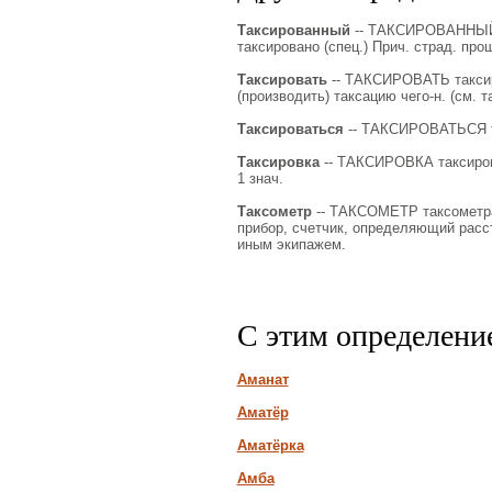
Таксированный
-- ТАКСИРОВАННЫЙ т
таксировано (спец.) Прич. страд. прош
Таксировать
-- ТАКСИРОВАТЬ таксирую
(производить) таксацию чего-н. (см. та
Таксироваться
-- ТАКСИРОВАТЬСЯ так
Таксировка
-- ТАКСИРОВКА таксировки
1 знач.
Таксометр
-- ТАКСОМЕТР таксометра, 
прибор, счетчик, определяющий расс
иным экипажем.
С этим определени
Аманат
Аматёр
Аматёрка
Амба