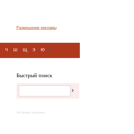
Размещение рекламы
я
ч
ш
щ
э
ю
Быстрый поиск
На правах рекламы: