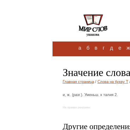
а
б
в
г
д
е
ж
Значение слова
Главная страница
/
Слова на букву Т
и, ж. (разг.). Уменьш. к талия 2.
На правах рекламы:
Другие определения