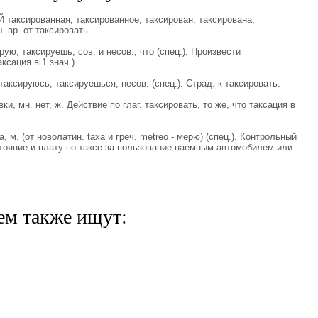
аксированная, таксированное; таксирован, таксирована,
. вр. от таксировать.
, таксируешь, сов. и несов., что (спец.). Произвести
ксация в 1 знач.).
сируюсь, таксируешься, несов. (спец.). Страд. к таксировать.
, мн. нет, ж. Действие по глаг. таксировать, то же, что таксация в
м. (от новолатин. taxa и греч. metreo - мерю) (спец.). Контрольный
тояние и плату по таксе за пользование наемным автомобилем или
ем также ищут: