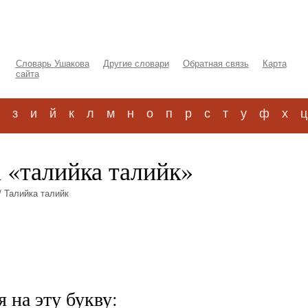
Словарь Ушакова
Другие словари
Обратная связь
Карта
сайта
з
и
й
к
л
м
н
о
п
р
с
т
у
ф
х
ц
 «талийка талийк»
/ Талийка талийк
 на эту букву: