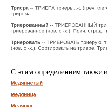
Триера
-- ТРИЕРА триеры, ж. (греч. trier
трирема.
Триерованный
-- ТРИЕРОВАННЫЙ трие
триерованное (нов. с.-х.). Прич. страд. 
Триеровать
-- ТРИЕРОВАТЬ триерую, тр
(нов. с.-х.). Сортировать на триере. Тр
С этим определением также 
Медянистый
Медяница
Медянка