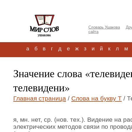
Словарь Ушакова
Дру
сайта
а
б
в
г
д
е
ж
з
и
й
к
л
м
Значение слова «телевиде
телевидени»
Главная страница
/
Слова на букву Т
/ Т
я, мн. нет, ср. (нов. тех.). Видение на 
электрических методов связи по провод