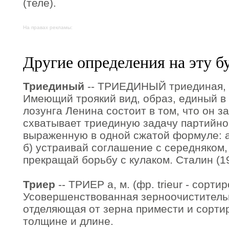
(теле).
На правах рекламы:
Другие определения на эту б
Триединый
-- ТРИЕДИНЫЙ триединая, т
Имеющий троякий вид, образ, единый в
лозунга Ленина состоит в том, что он з
схватывает триединую задачу партийно
выраженную в одной сжатой формуле: а
б) устраивай соглашение с середняком, 
прекращай борьбу с кулаком. Сталин (192
Триер
-- ТРИЕР а, м. (фр. trieur - сортиро
Усовершенствованная зерноочиститель
отделяющая от зерна примести и сорти
толщине и длине.