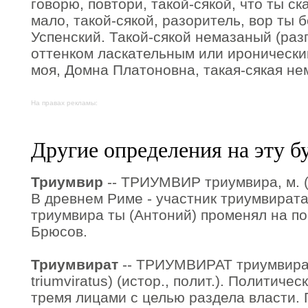
говорю, повтори, такой-сякой, что ты ск
мало, такой-сякой, разоритель, вор ты б
Успенский. Такой-сякой немазаный (разг.
оттенком ласкательным или ироническим
моя, Домна Платоновна, такая-сякая не
На правах рекламы:
Другие определения на эту б
Триумвир
-- ТРИУМВИР триумвира, м. (ла
В древнем Риме - участник триумвирата
триумвира ты (Антоний) променял на по
Брюсов.
Триумвират
-- ТРИУМВИРАТ триумвират
triumviratus) (истор., полит.). Политич
тремя лицами с целью раздела власти.