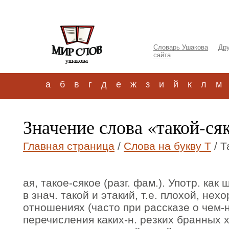
Словарь Ушакова
Дру
сайта
а
б
в
г
д
е
ж
з
и
й
к
л
м
Значение слова «такой-сяк
Главная страница
/
Слова на букву Т
/ Т
ая, такое-сякое (разг. фам.). Употр. ка
в знач. такой и этакий, т.е. плохой, нех
отношениях (часто при рассказе о чем-
перечисления каких-н. резких бранных х