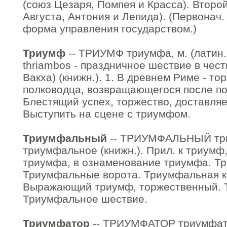
(союз Цезаря, Помпея и Красса). Второ
Августа, Антония и Лепида). (Первонач.
форма управления государством.)
Триумф
-- ТРИУМФ триумфа, м. (латин. 
thriambos - праздничное шествие в чест
Вакха) (книжн.). 1. В древнем Риме - т
полководца, возвращающегося после поб
Блестящий успех, торжество, доставляе
Выступить на сцене с триумфом.
Триумфальный
-- ТРИУМФАЛЬНЫЙ тр
триумфальное (книжн.). Прил. к триумф
триумфа, в ознаменование триумфа. Т
Триумфальные ворота. Триумфальная к
Выражающий триумф, торжественный. 
Триумфальное шествие.
Триумфатор
-- ТРИУМФАТОР триумфатора