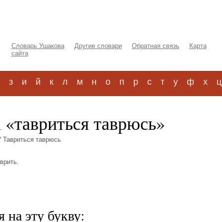
Словарь Ушакова
Другие словари
Обратная связь
Карта
сайта
з
и
й
к
л
м
н
о
п
р
с
т
у
ф
х
ц
а «тавриться таврюсь»
/ Тавриться таврюсь
аврить.
 на эту букву: