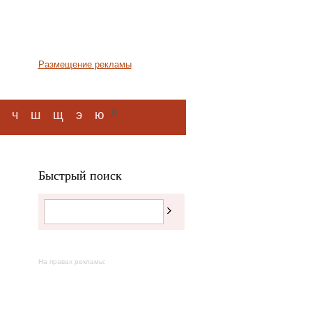
Размещение рекламы
я
ч
ш
щ
э
ю
Быстрый поиск
На правах рекламы: