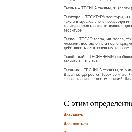
Тесина
-- ТЕСИНА тесины, ж. (плотн.)
Теситура
-- ТЕСИТУРА теситуры, мн. не
какого-н музыкального произведения 
теситура арии (соответствующая диап
тесситуре.
Тесло
-- ТЕСЛО тесла, мн. тёсла, тёсе
лезвием, поставленным перпендикуляр
действовать обыкновенным топором.
Теснённый
-- ТЕСНЁННЫЙ теснённая, 
теснить в 1 и 2 знач.
Теснина
-- ТЕСНИНА теснины, ж. узк
Дарьяла, где роется Терек во мгле. 
сквозь теснины, сдается пылкий Шли
С этим определени
Дознавать
Дознаваться