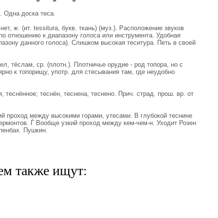
. Одна доска теса.
т, ж. (ит. tessitura, букв. ткань) (муз.). Расположение звуков
по отношению к диапазону голоса или инструмента. Удобная
азону данного голоса). Слишком высокая теситура. Петь в своей
л, тёслам, ср. (плотн.). Плотничье орудие - род топора, но с
но к топорищу, употр. для стесывания там, где неудобно
теснённое; теснён, теснена, теснено. Прич. страд. прош. вр. от
ий проход между высокими горами, утесами. В глубокой теснине
Лермонтов. Ѓ Вообще узкий проход между кем-чем-н. Уходит Розен
пенбах. Пушкин.
ем также ищут: