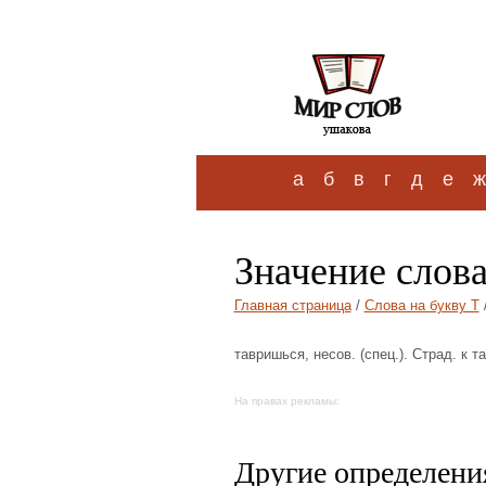
а
б
в
г
д
е
ж
Значение слов
Главная страница
/
Слова на букву Т
тавришься, несов. (спец.). Страд. к т
На правах рекламы:
Другие определения