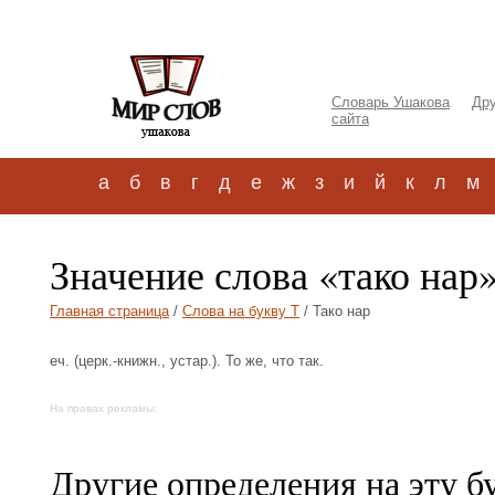
Словарь Ушакова
Дру
сайта
а
б
в
г
д
е
ж
з
и
й
к
л
м
Значение слова «тако нар
Главная страница
/
Слова на букву Т
/ Тако нар
еч. (церк.-книжн., устар.). То же, что так.
На правах рекламы:
Другие определения на эту б