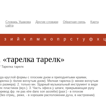
Словарь Ушакова
Другие словари
Обратная связь
Карта
сайта
з
и
й
к
л
м
н
о
п
р
с
т
у
ф
х
ц
 «тарелка тарелк»
/ Тарелка тарелк
посуда круглой формы с плоским дном и приподнятыми краями,
релка (с более вогнутым дном). Мелкая тарелка (с менее вогнутым
о размера). 2. только мн. Ударный музыкальный инструмент в виде
х пластинок (муз.). 3. Часть эфеса у шпаги, прикрывающая руку
ревод фр. ne pas кtre dans son assiette) (разг.) - в плохом
без отриц., реже, - в хорошем расположении духа, в настроении).