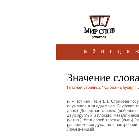
а
б
в
г
д
е
ж
Значение слова
Главная страница
/
Слова на букву Т
и, ж. (от нем. Teller). 1. Столовая 
служащая для еды с нее. Глубокая та
дном). Десертная тарелка (небольшог
двух круглых и плоских металлически
(устар.). Не в своей тарелке (быть) (пе
расположении духа, не в настроении (
Любезнейший!