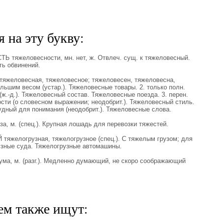
 на эту букву:
тяжеловесности, мн. нет, ж. Отвлеч. сущ. к тяжеловесный.
ь обвинений.
еловесная, тяжеловесное; тяжеловесен, тяжеловесна,
ольшим весом (устар.). Тяжеловесные товары. 2. только полн.
.-д.). Тяжеловесный состав. Тяжеловесные поезда. 3. перен.
сти (о словесном выражении; неодобрит.). Тяжеловесный стиль.
удный для понимания (неодобрит.). Тяжеловесные слова.
 м. (спец.). Крупная лошадь для перевозки тяжестей.
желогрузная, тяжелогрузное (спец.). С тяжелым грузом; для
узные суда. Тяжелогрузные автомашины.
а, м. (разг.). Медленно думающий, не скоро соображающий
ем также ищут: