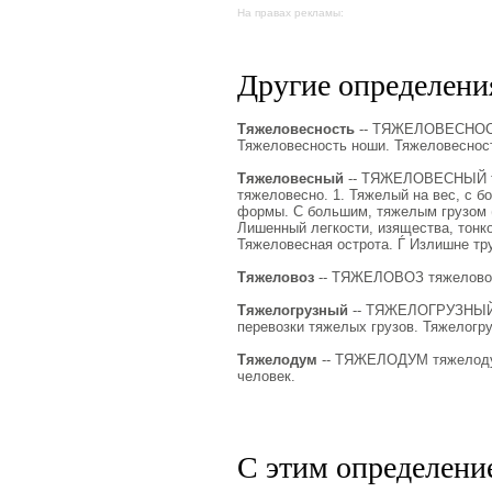
На правах рекламы:
Другие определения
Тяжеловесность
-- ТЯЖЕЛОВЕСНОСТЬ 
Тяжеловесность ноши. Тяжеловесност
Тяжеловесный
-- ТЯЖЕЛОВЕСНЫЙ тяж
тяжеловесно. 1. Тяжелый на вес, с б
формы. С большим, тяжелым грузом (ж
Лишенный легкости, изящества, тонко
Тяжеловесная острота. Ѓ Излишне тр
Тяжеловоз
-- ТЯЖЕЛОВОЗ тяжеловоза,
Тяжелогрузный
-- ТЯЖЕЛОГРУЗНЫЙ тя
перевозки тяжелых грузов. Тяжелогр
Тяжелодум
-- ТЯЖЕЛОДУМ тяжелодум
человек.
С этим определени