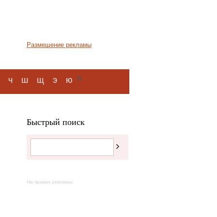
Размещение рекламы
я
ч
ш
щ
э
ю
Быстрый поиск
На правах рекламы: